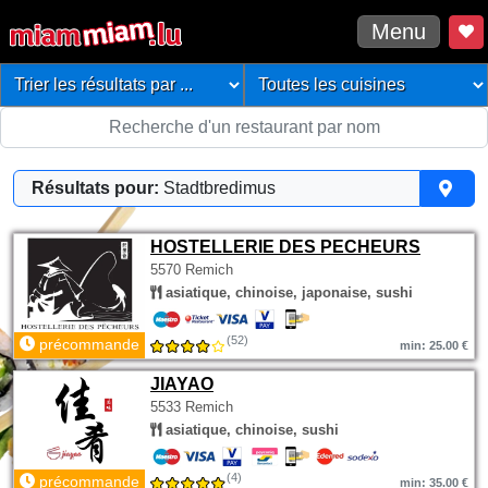
Menu
Résultats pour:
Stadtbredimus
HOSTELLERIE DES PECHEURS
5570 Remich
asiatique, chinoise, japonaise, sushi
(52)
précommande
min: 25.00 €
JIAYAO
5533 Remich
asiatique, chinoise, sushi
(4)
précommande
min: 35.00 €