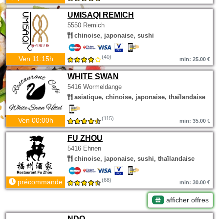
UMISAQI REMICH
5550 Remich
chinoise, japonaise, sushi
(40)
Ven 11:15h
min: 25.00 €
WHITE SWAN
5416 Wormeldange
asiatique, chinoise, japonaise, thaïlandaise
(115)
Ven 00:00h
min: 35.00 €
FU ZHOU
5416 Ehnen
chinoise, japonaise, sushi, thaïlandaise
(68)
précommande
min: 30.00 €
afficher offres
NDO