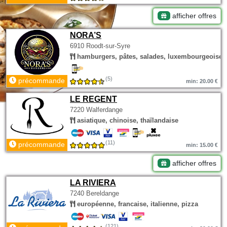
afficher offres
NORA’S
6910 Roodt-sur-Syre
hamburgers, pâtes, salades, luxembourgeoise
(5)
précommande
min: 20.00 €
LE REGENT
7220 Walferdange
asiatique, chinoise, thaïlandaise
(11)
précommande
min: 15.00 €
afficher offres
LA RIVIERA
7240 Bereldange
européenne, francaise, italienne, pizza
(121)