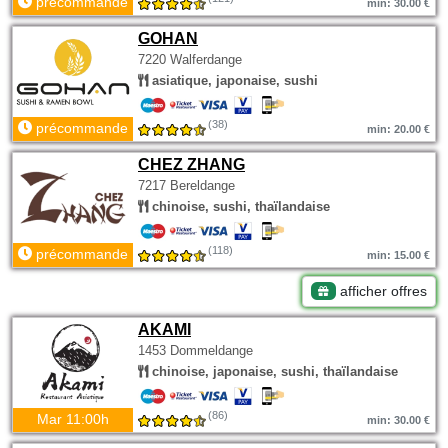
précommande
min: 30.00 €
GOHAN
7220 Walferdange
asiatique, japonaise, sushi
(38)
précommande
min: 20.00 €
CHEZ ZHANG
7217 Bereldange
chinoise, sushi, thaïlandaise
(118)
précommande
min: 15.00 €
afficher offres
AKAMI
1453 Dommeldange
chinoise, japonaise, sushi, thaïlandaise
(86)
Mar 11:00h
min: 30.00 €