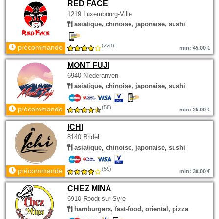
RED FACE
1219 Luxembourg-Ville
asiatique, chinoise, japonaise, sushi
(228)
précommande
min: 45.00 €
MONT FUJI
6940 Niederanven
asiatique, chinoise, japonaise, sushi
(58)
précommande
min: 25.00 €
ICHI
8140 Bridel
asiatique, chinoise, japonaise, sushi
(59)
précommande
min: 30.00 €
CHEZ MINA
6910 Roodt-sur-Syre
hamburgers, fast-food, oriental, pizza