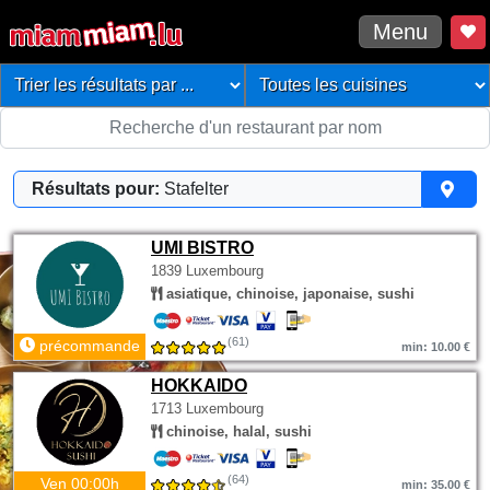
Menu
Résultats pour:
Stafelter
UMI BISTRO
1839 Luxembourg
asiatique, chinoise, japonaise, sushi
(61)
précommande
min: 10.00 €
HOKKAIDO
1713 Luxembourg
chinoise, halal, sushi
(64)
Ven 00:00h
min: 35.00 €