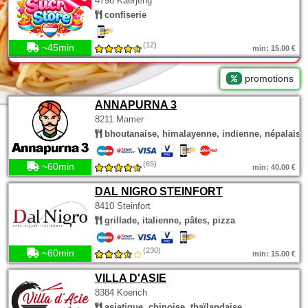
4798 Käerjeng
confiserie
(12)
~45min
min: 15.00 €
promotions
ANNAPURNA 3
8211 Mamer
bhoutanaise, himalayenne, indienne, népalaise
(65)
~60min
min: 40.00 €
DAL NIGRO STEINFORT
8410 Steinfort
grillade, italienne, pâtes, pizza
(230)
~60min
min: 15.00 €
VILLA D'ASIE
8384 Koerich
asiatique, chinoise, thaïlandaise