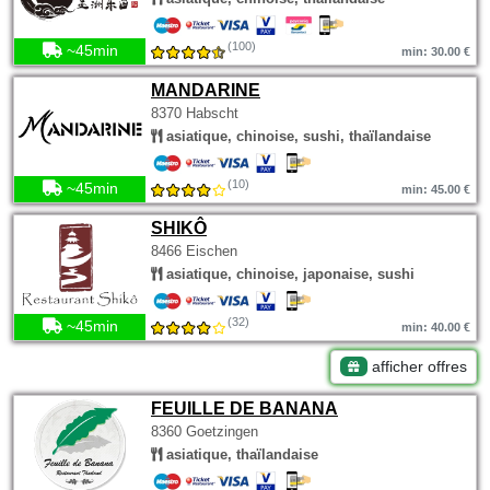
(100)
~45min
min: 30.00 €
MANDARINE
8370 Habscht
asiatique, chinoise, sushi, thaïlandaise
(10)
~45min
min: 45.00 €
SHIKÔ
8466 Eischen
asiatique, chinoise, japonaise, sushi
(32)
~45min
min: 40.00 €
afficher offres
FEUILLE DE BANANA
8360 Goetzingen
asiatique, thaïlandaise