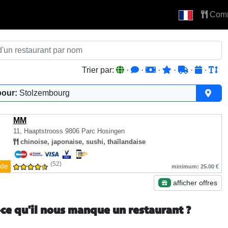
Com
Trier par:
·
·
·
·
·
·
pour:
Stolzembourg
MM
11, Haaptstrooss
9806 Parc Hosingen
chinoise, japonaise, sushi, thaïlandaise
(52)
de
minimum: 25.00 €
afficher offres
-ce qu'il nous manque un restaurant ?