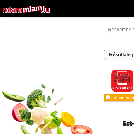
Résultats 
précomman
Est