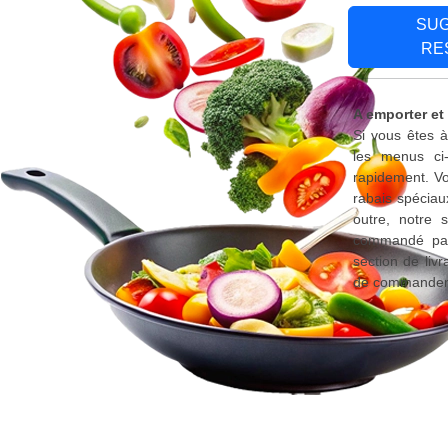
SU
RE
A emporter et
Si vous êtes à
les menus ci
rapidement. Vo
rabais spéciau
outre, notre 
commandé par 
section de liv
de commander d