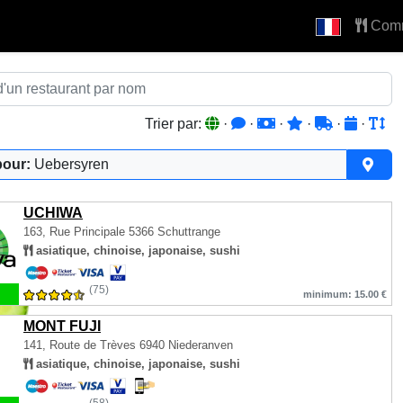
Com
Trier par:
·
·
·
·
·
·
pour:
Uebersyren
UCHIWA
163, Rue Principale
5366 Schuttrange
asiatique, chinoise, japonaise, sushi
(75)
minimum: 15.00 €
MONT FUJI
141, Route de Trèves
6940 Niederanven
asiatique, chinoise, japonaise, sushi