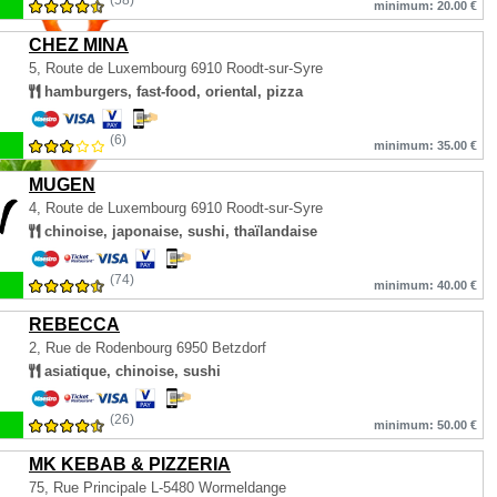
(58)
minimum: 20.00 €
CHEZ MINA
5, Route de Luxembourg
6910 Roodt-sur-Syre
hamburgers, fast-food, oriental, pizza
(6)
minimum: 35.00 €
MUGEN
4, Route de Luxembourg
6910 Roodt-sur-Syre
chinoise, japonaise, sushi, thaïlandaise
(74)
minimum: 40.00 €
REBECCA
2, Rue de Rodenbourg
6950 Betzdorf
asiatique, chinoise, sushi
(26)
minimum: 50.00 €
MK KEBAB & PIZZERIA
75, Rue Principale
L-5480 Wormeldange