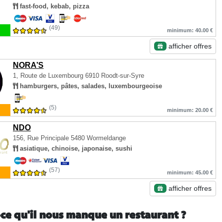
fast-food, kebab, pizza
(49)
minimum: 40.00 €
afficher offres
NORA’S
1, Route de Luxembourg
6910 Roodt-sur-Syre
hamburgers, pâtes, salades, luxembourgeoise
(5)
minimum: 20.00 €
NDO
156, Rue Principale
5480 Wormeldange
asiatique, chinoise, japonaise, sushi
(57)
minimum: 45.00 €
afficher offres
-ce qu'il nous manque un restaurant ?