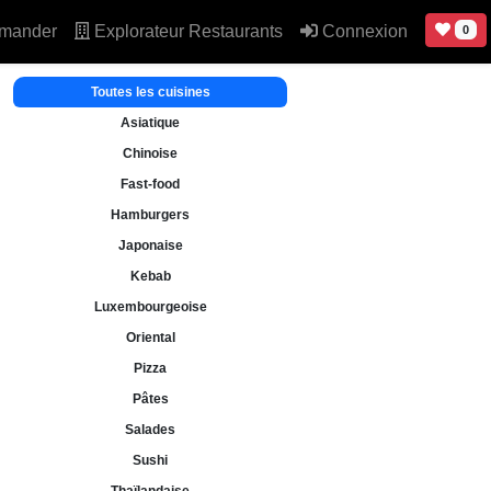
mander
Explorateur Restaurants
Connexion
0
Toutes les cuisines
Asiatique
Chinoise
Fast-food
Hamburgers
Japonaise
Kebab
Luxembourgeoise
Oriental
Pizza
Pâtes
Salades
Sushi