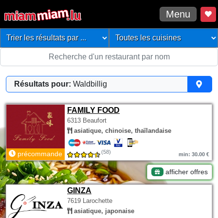
Menu
Résultats pour:
Waldbillig
FAMILY FOOD
6313 Beaufort
asiatique, chinoise, thaïlandaise
(58)
précommande
min: 30.00 €
afficher offres
GINZA
7619 Larochette
asiatique, japonaise