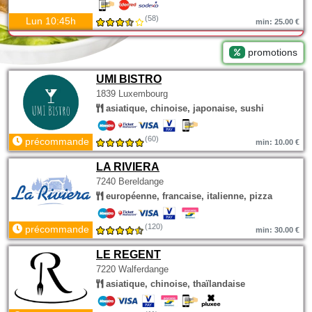
(58)
Lun 10:45h
min: 25.00 €
promotions
UMI BISTRO
1839 Luxembourg
asiatique, chinoise, japonaise, sushi
(60)
précommande
min: 10.00 €
LA RIVIERA
7240 Bereldange
européenne, francaise, italienne, pizza
(120)
précommande
min: 30.00 €
LE REGENT
7220 Walferdange
asiatique, chinoise, thaïlandaise