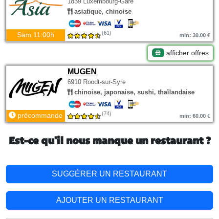
1839 Luxembourg-Gare
asiatique, chinoise
(61)
Sam 11:00h
min: 30.00 €
afficher offres
MUGEN
6910 Roodt-sur-Syre
chinoise, japonaise, sushi, thaïlandaise
(74)
précommande
min: 60.00 €
Est-ce qu'il nous manque un restaurant ?
SUGGÉRER UN RESTAURANT
AJOUTER UN RESTAURANT