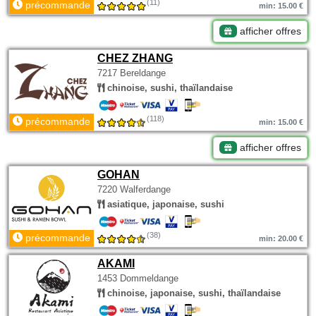
(11)
précommande
min: 15.00 €
afficher offres
CHEZ ZHANG
7217 Bereldange
chinoise, sushi, thaïlandaise
(118)
précommande
min: 15.00 €
afficher offres
GOHAN
7220 Walferdange
asiatique, japonaise, sushi
(38)
précommande
min: 20.00 €
AKAMI
1453 Dommeldange
chinoise, japonaise, sushi, thaïlandaise