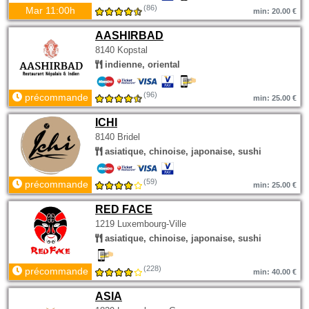
(86)
Mar 11:00h
min: 20.00 €
AASHIRBAD
8140 Kopstal
indienne, oriental
(96)
précommande
min: 25.00 €
ICHI
8140 Bridel
asiatique, chinoise, japonaise, sushi
(59)
précommande
min: 25.00 €
RED FACE
1219 Luxembourg-Ville
asiatique, chinoise, japonaise, sushi
(228)
précommande
min: 40.00 €
ASIA