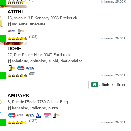
(5)
minimum: 25.00 €
ATITHI
15, Avenue J-F Kennedy
9053 Ettelbruck
indienne, tibétaine
(105)
minimum: 25.00 €
DORÉ
27, Rue Prince Henri
9047 Ettelbruck
asiatique, chinoise, sushi, thaïlandaise
(55)
minimum: 25.00 €
afficher offres
AM PARK
3, Rue de l'Ecole
7730 Colmar-Berg
francaise, italienne, pizza
(137)
minimum: 25.00 €