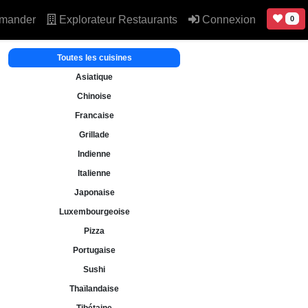
mander
Explorateur Restaurants
Connexion
0
Toutes les cuisines
Asiatique
Chinoise
Francaise
Grillade
Indienne
Italienne
Japonaise
Luxembourgeoise
Pizza
Portugaise
Sushi
Thaïlandaise