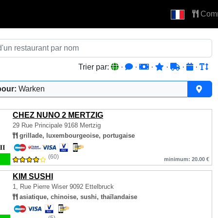
Com
Trier par:
·
·
·
·
·
·
pour:
Warken
CHEZ NUNO 2 MERTZIG
29 Rue Principale
9168 Mertzig
grillade, luxembourgeoise, portugaise
(60)
minimum: 20.00 €
KIM SUSHI
1, Rue Pierre Wiser
9092 Ettelbruck
asiatique, chinoise, sushi, thaïlandaise