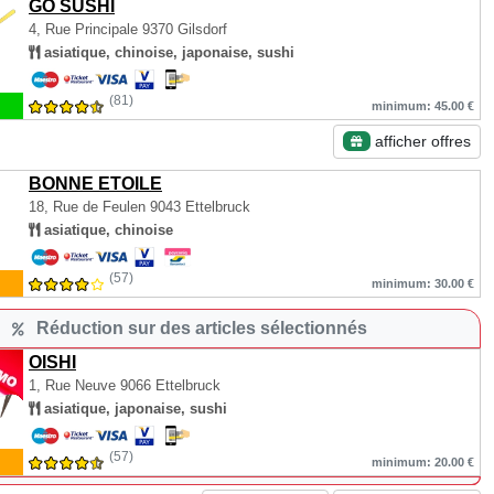
GO SUSHI
4, Rue Principale
9370 Gilsdorf
asiatique, chinoise, japonaise, sushi
(81)
minimum: 45.00 €
afficher offres
BONNE ETOILE
18, Rue de Feulen
9043 Ettelbruck
asiatique, chinoise
(57)
minimum: 30.00 €
Réduction sur des articles sélectionnés
OISHI
1, Rue Neuve
9066 Ettelbruck
asiatique, japonaise, sushi
(57)
minimum: 20.00 €