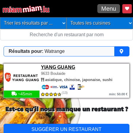
Menu
Résultats pour:
Watrange
YIANG GUANG
9633 Boulaide
asiatique, chinoise, japonaise, sushi
(13)
~45min
min: 50.00 €
Est-ce qu'il nous manque un restaurant ?
SUGGÉRER UN RESTAURANT