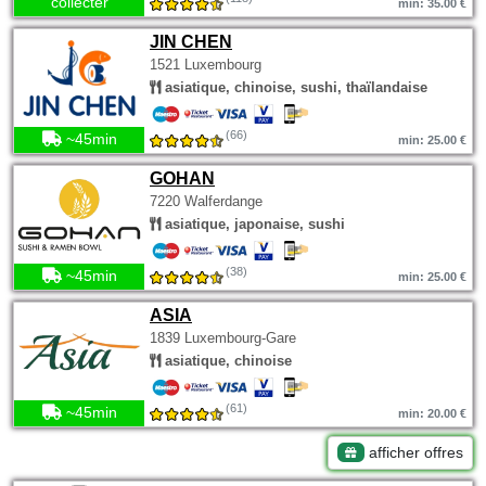
collecter
min: 35.00 €
JIN CHEN
1521 Luxembourg
asiatique, chinoise, sushi, thaïlandaise
(66)
~45min
min: 25.00 €
GOHAN
7220 Walferdange
asiatique, japonaise, sushi
(38)
~45min
min: 25.00 €
ASIA
1839 Luxembourg-Gare
asiatique, chinoise
(61)
~45min
min: 20.00 €
afficher offres