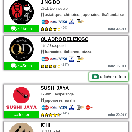
JING DO
2611 Bonnevoie
asiatique, chinoise, japonaise, thaïlandaise
(30)
~45min
min: 30.00 €
QUADRO DELIZIOSO
1617 Gasperich
francaise, italienne, pizza
(147)
~45min
min: 15.00 €
afficher offres
SUSHI JAYA
L-5885 Hesperange
japonaise, sushi
(141)
collecter
min: 20.00 €
ICHI
8140 Bridel