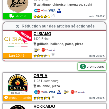
asiatique, chinoise, japonaise, sushi
(59)
~45min
min: 35.00 €
Réduction sur des articles sélectionnés
CI SIAMO
1420 Belair
grillade, italienne, pâtes, pizza
(58)
Lun 10:45h
min: 25.00 €
promotions
ORELA
1123 Luxembourg
italienne, pizza
(1)
précommande
min: 20.00 €
HOKKAIDO