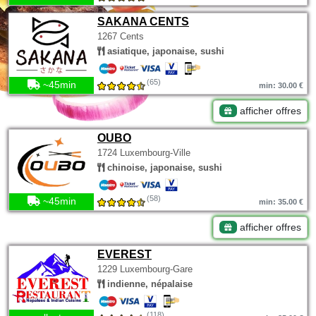
SAKANA CENTS
1267 Cents
asiatique, japonaise, sushi
(65)
~45min
min: 30.00 €
afficher offres
OUBO
1724 Luxembourg-Ville
chinoise, japonaise, sushi
(58)
~45min
min: 35.00 €
afficher offres
EVEREST
1229 Luxembourg-Gare
indienne, népalaise
(118)