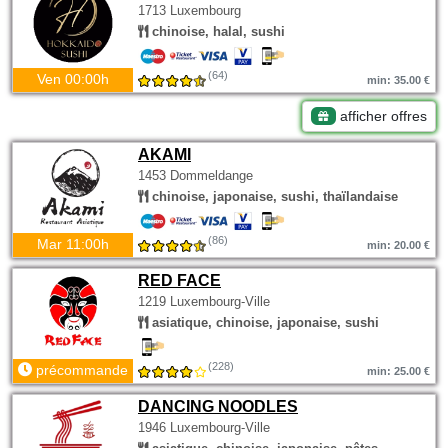
1713 Luxembourg
chinoise, halal, sushi
(64)
Ven 00:00h
min: 35.00 €
afficher offres
AKAMI
1453 Dommeldange
chinoise, japonaise, sushi, thaïlandaise
(86)
Mar 11:00h
min: 20.00 €
RED FACE
1219 Luxembourg-Ville
asiatique, chinoise, japonaise, sushi
(228)
précommande
min: 25.00 €
DANCING NOODLES
1946 Luxembourg-Ville