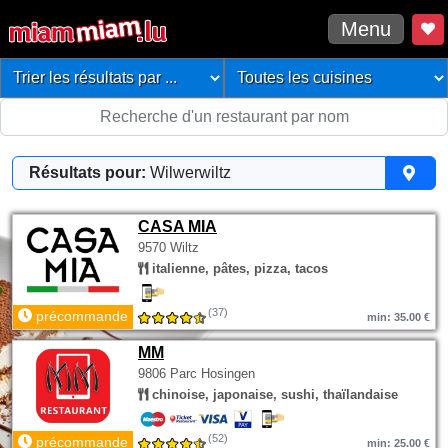
Menu
Résultats pour:
Wilwerwiltz
CASA MIA
9570 Wiltz
italienne, pâtes, pizza, tacos
(37)
précommande
min: 35.00 €
MM
9806 Parc Hosingen
chinoise, japonaise, sushi, thaïlandaise
(52)
précommande
min: 25.00 €