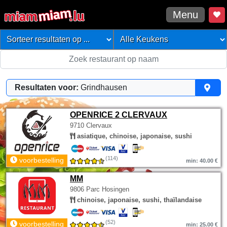
Menu
Resultaten voor:
Grindhausen
OPENRICE 2 CLERVAUX
9710 Clervaux
asiatique, chinoise, japonaise, sushi
(114)
voorbestelling
min: 40.00 €
MM
9806 Parc Hosingen
chinoise, japonaise, sushi, thaïlandaise
(52)
voorbestelling
min: 25.00 €