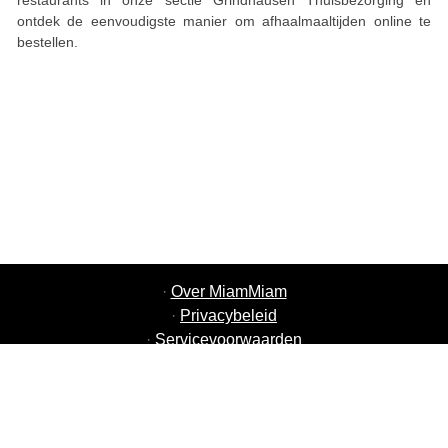
restaurants in onze sectie Grindhausen Thuisbezorging en
ontdek de eenvoudigste manier om afhaalmaaltijden online te
bestellen.
·
Over MiamMiam
·
Privacybeleid
·
Servicevoorwaarden
·
MiamMiam Vacatures
·
Voeg uw restaurant toe
·
Aanbeveling Vrienden
·
Lijst van alle steden