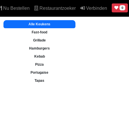
Nu Bestellen
Restaurantzoeker
Verbinden
0
Alle Keukens
Fast-food
Grillade
Hamburgers
Kebab
Pizza
Portugaise
Tapas