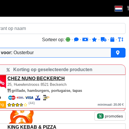
Sorteer op:
·
·
·
·
·
·
 voor:
Ousterbur
Korting op geselecteerde producten
CHEZ NUNO BECKERICH
25, Huewlerstrooss
8521 Beckerich
grillade, hamburgers, portugaise, tapas
(44)
ing
minimaal: 20.00 €
promoties
KING KEBAB & PIZZA