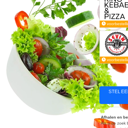
voorbestell
voorbestell
STEL E
Afhalen en be
Als u op zoek 