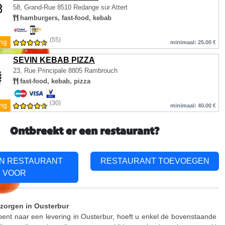
58, Grand-Rue
8510 Redange sur Attert
hamburgers, fast-food, kebab
(55)
ing
minimaal: 25.00 €
SEVIN KEBAB PIZZA
23, Rue Principale
8805 Rambrouch
fast-food, kebab, pizza
(30)
ing
minimaal: 40.00 €
Ontbreekt er een restaurant?
EN RESTAURANT
RESTAURANT TOEVOEGEN
VOOR
zorgen in Ousterbur
bent naar een levering in Ousterbur, hoeft u enkel de bovenstaande