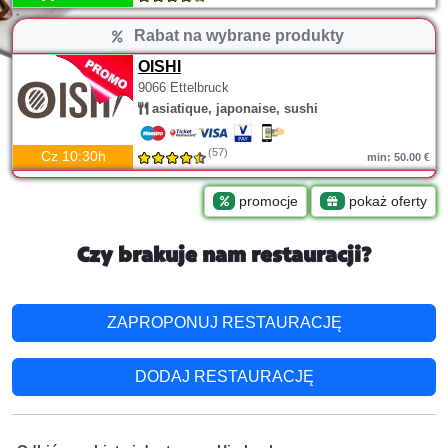
Rabat na wybrane produkty
OISHI
9066 Ettelbruck
asiatique, japonaise, sushi
(57)
Cz 10:30h
min: 50.00 €
promocje
pokaż oferty
Czy brakuje nam restauracji?
ZAPROPONUJ RESTAURACJĘ
DODAJ RESTAURACJĘ