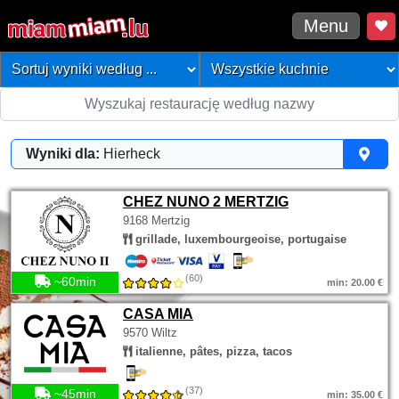
Menu
Wyniki dla:
Hierheck
CHEZ NUNO 2 MERTZIG
9168 Mertzig
grillade, luxembourgeoise, portugaise
(60)
~60min
min: 20.00 €
CASA MIA
9570 Wiltz
italienne, pâtes, pizza, tacos
(37)
~45min
min: 35.00 €