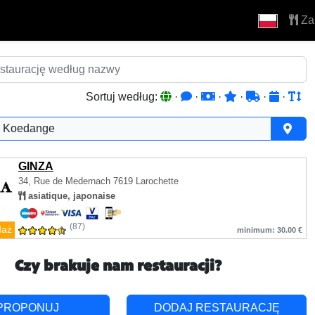
Za
Sortuj według:
·
·
·
·
·
·
Koedange
GINZA
34, Rue de Medernach
7619 Larochette
asiatique, japonaise
(87)
daż
minimum: 30.00 €
Czy brakuje nam restauracji?
PROPONUJ
DODAJ RESTAURACJĘ