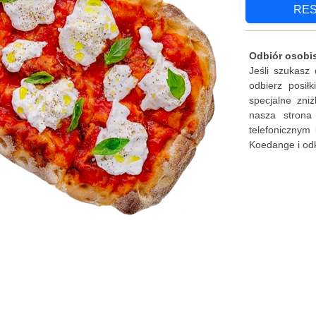
RE
Odbiór osobi
Jeśli szukasz
odbierz posił
specjalne zni
nasza strona
telefonicznym 
Koedange i odk