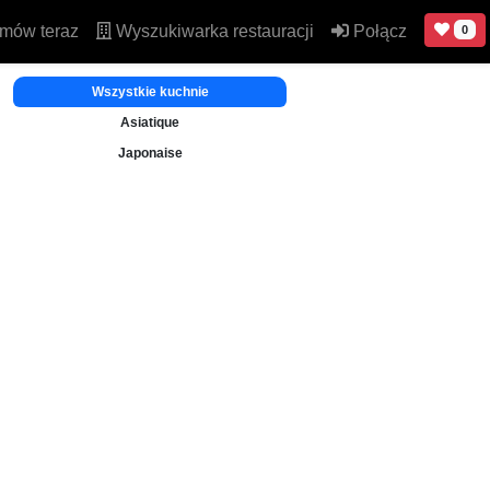
mów teraz
Wyszukiwarka restauracji
Połącz
0
Wszystkie kuchnie
Asiatique
Japonaise