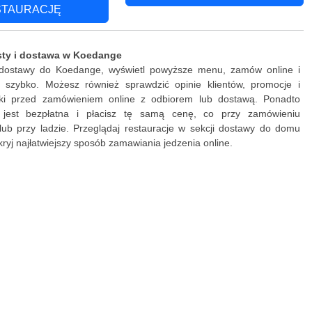
STAURACJĘ
sty i dostawa w Koedange
 dostawy do Koedange, wyświetl powyższe menu, zamów online i
ki szybko. Możesz również sprawdzić opinie klientów, promocje i
żki przed zamówieniem online z odbiorem lub dostawą. Ponadto
 jest bezpłatna i płacisz tę samą cenę, co przy zamówieniu
lub przy ladzie. Przeglądaj restauracje w sekcji dostawy do domu
ryj najłatwiejszy sposób zamawiania jedzenia online.