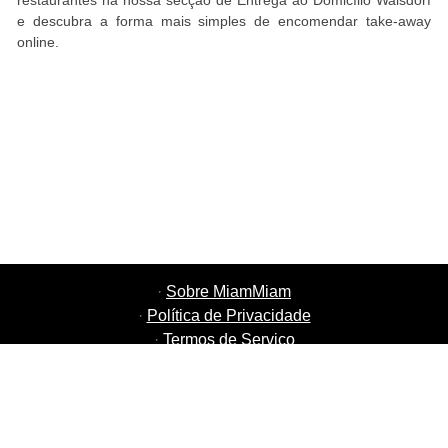
restaurantes na nossa secção de Entrega ao Domicílio Walsdorf
e descubra a forma mais simples de encomendar take-away
online.
·
Sobre MiamMiam
·
Política de Privacidade
·
Termos de Serviço
·
MiamMiam Empregos
·
Adicione o seu Restaurante
·
Indique Amigos
·
Lista de todas as Cidades