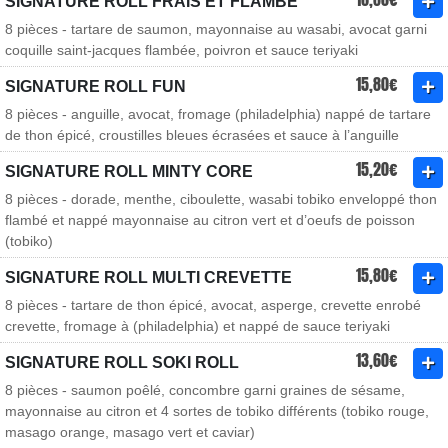
SIGNATURE ROLL FRAIS ET FLAMBÉ
8 pièces - tartare de saumon, mayonnaise au wasabi, avocat garni
coquille saint-jacques flambée, poivron et sauce teriyaki
15,80€
SIGNATURE ROLL FUN
8 pièces - anguille, avocat, fromage (philadelphia) nappé de tartare
de thon épicé, croustilles bleues écrasées et sauce à l’anguille
15,20€
SIGNATURE ROLL MINTY CORE
8 pièces - dorade, menthe, ciboulette, wasabi tobiko enveloppé thon
flambé et nappé mayonnaise au citron vert et d’oeufs de poisson
(tobiko)
15,80€
SIGNATURE ROLL MULTI CREVETTE
8 pièces - tartare de thon épicé, avocat, asperge, crevette enrobé
crevette, fromage à (philadelphia) et nappé de sauce teriyaki
13,60€
SIGNATURE ROLL SOKI ROLL
8 pièces - saumon poêlé, concombre garni graines de sésame,
mayonnaise au citron et 4 sortes de tobiko différents (tobiko rouge,
masago orange, masago vert et caviar)