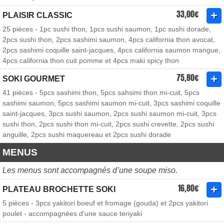
33,00€
PLAISIR CLASSIC
25 pièces - 1pc sushi thon, 1pcs sushi saumon, 1pc sushi dorade,
2pcs sushi thon, 2pcs sashimi saumon, 4pcs california thon avocat,
2pcs sashimi coquille saint-jacques, 4pcs california saumon mangue,
4pcs california thon cuit pomme et 4pcs maki spicy thon
75,80€
SOKI GOURMET
41 pièces - 5pcs sashimi thon, 5pcs sahsimi thon mi-cuit, 5pcs
sashimi saumon, 5pcs sashimi saumon mi-cuit, 3pcs sashimi coquille
saint-jacques, 3pcs sushi saumon, 2pcs sushi saumon mi-cuit, 3pcs
sushi thon, 2pcs sushi thon mi-cuit, 2pcs sushi crevette, 2pcs sushi
anguille, 2pcs sushi maquereau et 2pcs sushi dorade
MENUS
Les menus sont accompagnés d’une soupe miso.
16,80€
PLATEAU BROCHETTE SOKI
5 pièces - 3pcs yakitori boeuf et fromage (gouda) et 2pcs yakitori
poulet - accompagnées d'une sauce teriyaki