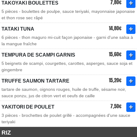
7,80€
TAKOYAKI BOULETTES
5 pièces - boulettes de poulpe, sauce teriyaki, mayonnaise japonaise
et thon rose sec râpé
14,80€
TATAKI TUNA
6 pièces - thon maguro mi-cuit façon japonaise - garni d'une salsa à
la mangue fraîche
15,60€
TEMPURA DE SCAMPI GARNIS
5 beignets de scampi, courgettes, carottes, asperges, sauce soja et
gingembre
15,20€
TRUFFE SAUMON TARTARE
tartare de saumon, oignons rouges, huile de truffe, sésame noir,
sauce ponzu, jus de citron vert et oeufs de caille
7,50€
YAKITORI DE POULET
3 pièces - brochettes de poulet grillé - accompagnées d'une sauce
teriyaki
RIZ