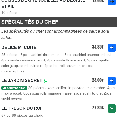
19,60€
CUISSES DE GRENOUILLES AU BEURRE
ET AIL
10 pièces
SPÉCIALITÉS DU CHEF
Les spécialités du chef sont accompagnées de sauce soja
salée.
34,80€
DÉLICE MI-CUITE
25 pièces - 5pcs sashimi thon mi-cuit, 5pcs sashimi saumon mi-cuit,
4pcs sushi saumon mi-cuit, 4pcs sushi thon mi-cuit, 2pcs coquille
saint-jacques mi-cuites et 4pcs hot rolls saumon cheese
(philadelphia)
23,00€
LE JARDIN SECRET
20 pièces - 4pcs california poivron, concombre, 4pcs
souvent aimé
maki avocat, 8pcs soja rolls mangue fraise, 2pcs sushi tofu et 2pcs
sushi avocat
77,80€
LE TRÉSOR DU ROI
57 ou 86 pièces au choix