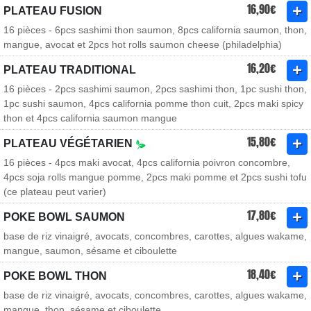
16,90€
PLATEAU FUSION
16 pièces - 6pcs sashimi thon saumon, 8pcs california saumon, thon,
mangue, avocat et 2pcs hot rolls saumon cheese (philadelphia)
16,20€
PLATEAU TRADITIONAL
16 pièces - 2pcs sashimi saumon, 2pcs sashimi thon, 1pc sushi thon,
1pc sushi saumon, 4pcs california pomme thon cuit, 2pcs maki spicy
thon et 4pcs california saumon mangue
15,80€
PLATEAU VÉGÉTARIEN
16 pièces - 4pcs maki avocat, 4pcs california poivron concombre,
4pcs soja rolls mangue pomme, 2pcs maki pomme et 2pcs sushi tofu
(ce plateau peut varier)
17,80€
POKE BOWL SAUMON
base de riz vinaigré, avocats, concombres, carottes, algues wakame,
mangue, saumon, sésame et ciboulette
18,40€
POKE BOWL THON
base de riz vinaigré, avocats, concombres, carottes, algues wakame,
mangue, thon, sésame et ciboulette