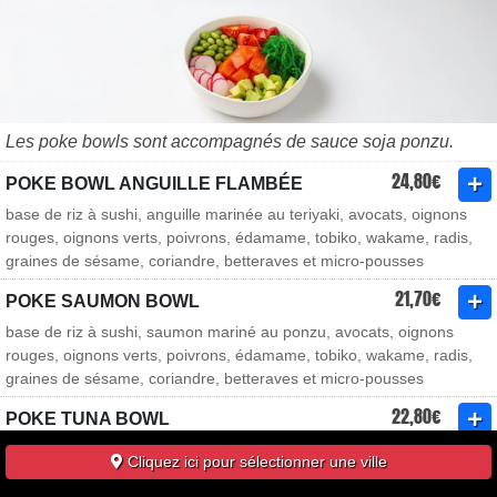
Les poke bowls sont accompagnés de sauce soja ponzu.
24,80€
POKE BOWL ANGUILLE FLAMBÉE
base de riz à sushi, anguille marinée au teriyaki, avocats, oignons
rouges, oignons verts, poivrons, édamame, tobiko, wakame, radis,
graines de sésame, coriandre, betteraves et micro-pousses
21,70€
POKE SAUMON BOWL
base de riz à sushi, saumon mariné au ponzu, avocats, oignons
rouges, oignons verts, poivrons, édamame, tobiko, wakame, radis,
graines de sésame, coriandre, betteraves et micro-pousses
22,80€
POKE TUNA BOWL
base de riz à sushi, thon mariné au ponzu, avocats, pousses
Cliquez ici pour sélectionner une ville
d’épinards, mangue, oignons rouges, carottes, oignons verts,
concombres, tobiko, graines de sésame et micro-pousses