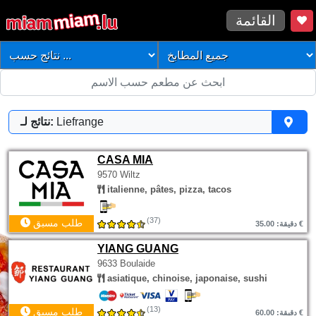
القائمة
Liefrange
نتائج لـ:
CASA MIA
9570 Wiltz
italienne, pâtes, pizza, tacos
(37)
طلب مسبق
دقيقة: 35.00 €
YIANG GUANG
9633 Boulaide
asiatique, chinoise, japonaise, sushi
(13)
طلب مسبق
دقيقة: 60.00 €