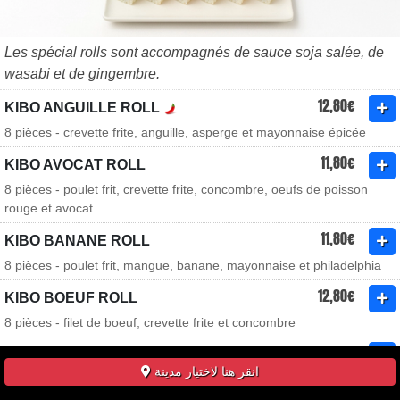
Les spécial rolls sont accompagnés de sauce soja salée, de
wasabi et de gingembre.
12,80€
KIBO ANGUILLE ROLL
8 pièces - crevette frite, anguille, asperge et mayonnaise épicée
11,80€
KIBO AVOCAT ROLL
8 pièces - poulet frit, crevette frite, concombre, oeufs de poisson
rouge et avocat
11,80€
KIBO BANANE ROLL
8 pièces - poulet frit, mangue, banane, mayonnaise et philadelphia
12,80€
KIBO BOEUF ROLL
8 pièces - filet de boeuf, crevette frite et concombre
12,80€
KIBO COULEUR ROLL
انقر هنا لاختيار مدينة
8 pièces - saumon, thon, philadelphia, concombre et oeufs de lompe
noirs