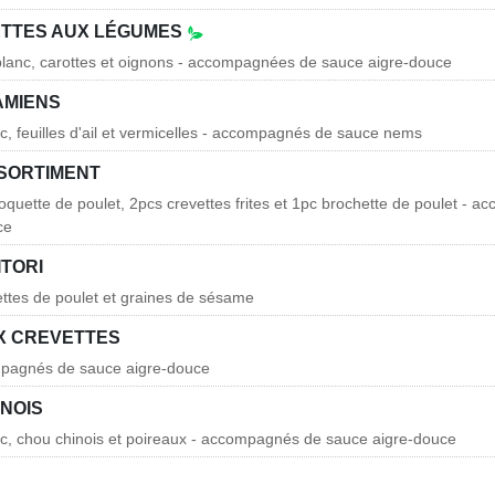
ETTES AUX LÉGUMES
blanc, carottes et oignons - accompagnées de sauce aigre-douce
AMIENS
rc, feuilles d'ail et vermicelles - accompagnés de sauce nems
SORTIMENT
roquette de poulet, 2pcs crevettes frites et 1pc brochette de poulet - 
ce
ITORI
ettes de poulet et graines de sésame
UX CREVETTES
mpagnés de sauce aigre-douce
INOIS
rc, chou chinois et poireaux - accompagnés de sauce aigre-douce