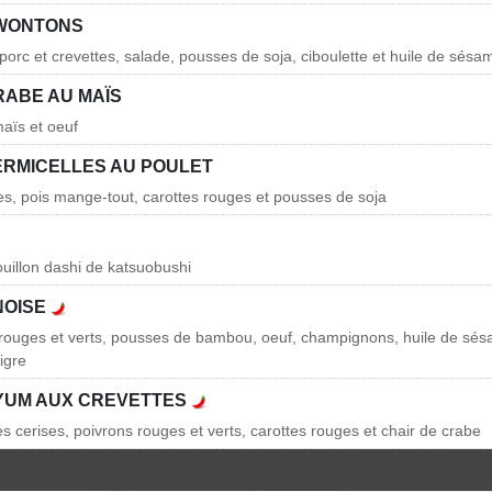
 WONTONS
e porc et crevettes, salade, pousses de soja, ciboulette et huile de sésa
RABE AU MAÏS
maïs et oeuf
ERMICELLES AU POULET
les, pois mange-tout, carottes rouges et pousses de soja
ouillon dashi de katsuobushi
NOISE
 rouges et verts, pousses de bambou, oeuf, champignons, huile de sésa
aigre
YUM AUX CREVETTES
s cerises, poivrons rouges et verts, carottes rouges et chair de crabe