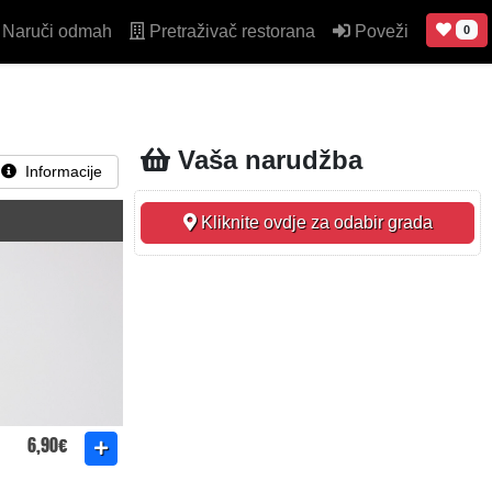
Naruči odmah
Pretraživač restorana
Poveži
0
Vaša narudžba
Informacije
Kliknite ovdje za odabir grada
6,90€