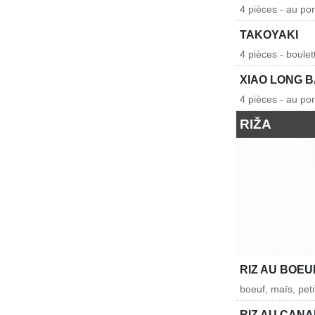
4 pièces - au po
TAKOYAKI
4 pièces - boule
XIAO LONG 
4 pièces - au po
RIŽA
RIZ AU BOEU
boeuf, maïs, peti
RIZ AU CAN