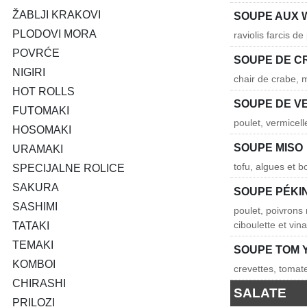
ŽABLJI KRAKOVI
SOUPE AUX
PLODOVI MORA
raviolis farcis d
POVRĆE
SOUPE DE C
NIGIRI
chair de crabe, 
HOT ROLLS
SOUPE DE V
FUTOMAKI
poulet, vermicel
HOSOMAKI
SOUPE MISO
URAMAKI
tofu, algues et b
SPECIJALNE ROLICE
SAKURA
SOUPE PÉKI
SASHIMI
poulet, poivrons
ciboulette et vin
TATAKI
TEMAKI
SOUPE TOM 
KOMBOI
crevettes, tomate
CHIRASHI
SALATE
PRILOZI