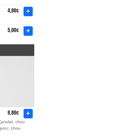
4,80€
5,00€
8,80€
 (poulet, chou
(porc, chou