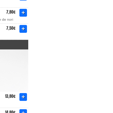
7,80€
e de nori
7,50€
13,80€
14,80€