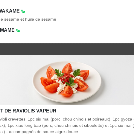
 WAKAME
 de sésame et huile de sésame
AMAME
T DE RAVIOLIS VAPEUR
violi crevettes, 1pc siu mai (porc, chou chinois et poireaux), 1pc gyoza
ux), 1pc xiao long bao (porc, chou chinois et ciboulette) et 1pc siu mai 
eaux) - accompagnés de sauce aigre-douce