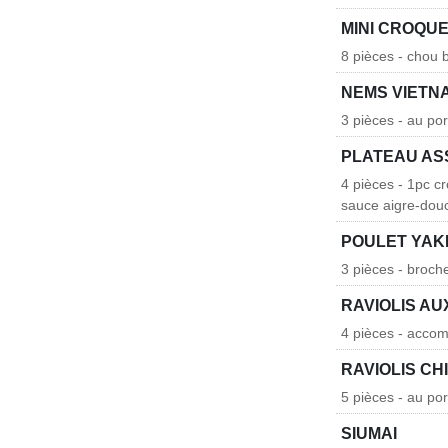
MINI CROQU
8 pièces - chou 
NEMS VIETN
3 pièces - au po
PLATEAU AS
4 pièces - 1pc c
sauce aigre-dou
POULET YAK
3 pièces - broch
RAVIOLIS A
4 pièces - acco
RAVIOLIS CH
5 pièces - au po
SIUMAI