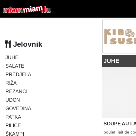
Jelovnik
JUHE
JUHE
SALATE
PREDJELA
RIŽA
REZANCI
UDON
GOVEDINA
PATKA
SOUPE AU LA
PILIĆE
poulet, lait de c
ŠKAMPI