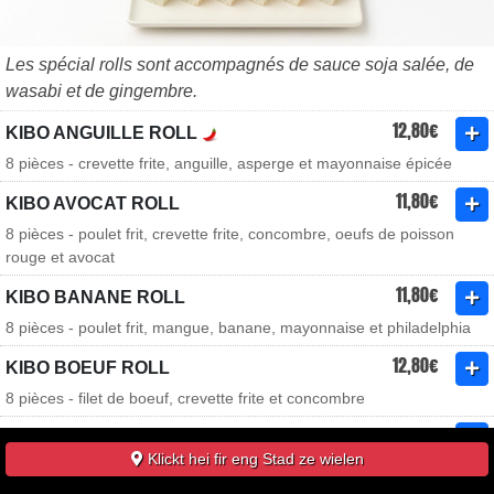
Les spécial rolls sont accompagnés de sauce soja salée, de
wasabi et de gingembre.
12,80€
KIBO ANGUILLE ROLL
8 pièces - crevette frite, anguille, asperge et mayonnaise épicée
11,80€
KIBO AVOCAT ROLL
8 pièces - poulet frit, crevette frite, concombre, oeufs de poisson
rouge et avocat
11,80€
KIBO BANANE ROLL
8 pièces - poulet frit, mangue, banane, mayonnaise et philadelphia
12,80€
KIBO BOEUF ROLL
8 pièces - filet de boeuf, crevette frite et concombre
12,80€
KIBO COULEUR ROLL
Klickt hei fir eng Stad ze wielen
8 pièces - saumon, thon, philadelphia, concombre et oeufs de lompe
noirs