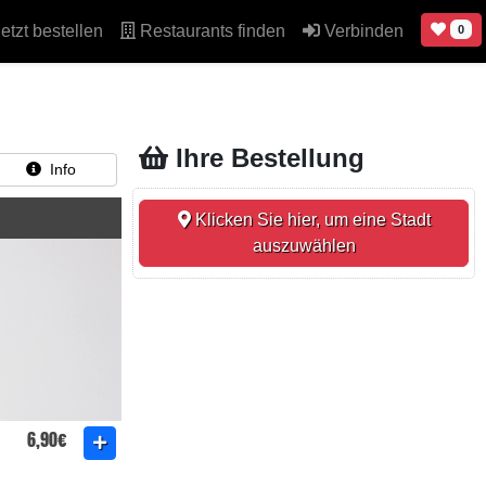
etzt bestellen
Restaurants finden
Verbinden
0
Ihre Bestellung
Info
Klicken Sie hier, um eine Stadt
auszuwählen
6,90€