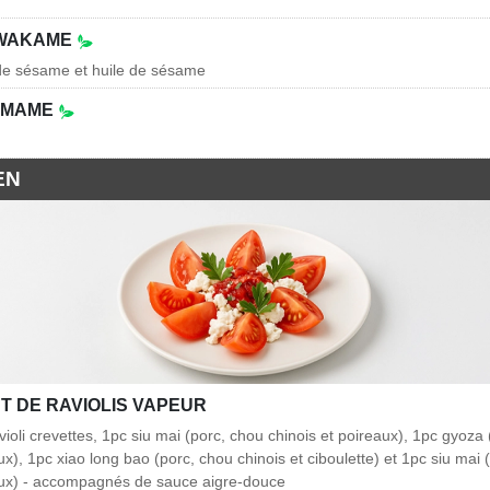
 WAKAME
 de sésame et huile de sésame
AMAME
EN
T DE RAVIOLIS VAPEUR
violi crevettes, 1pc siu mai (porc, chou chinois et poireaux), 1pc gyoza
ux), 1pc xiao long bao (porc, chou chinois et ciboulette) et 1pc siu mai 
eaux) - accompagnés de sauce aigre-douce