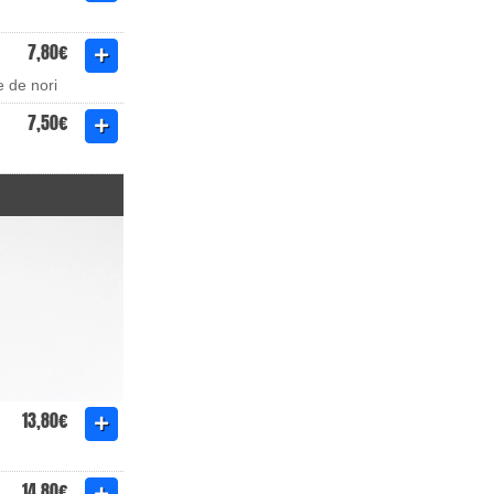
7,80€
e de nori
7,50€
13,80€
14,80€