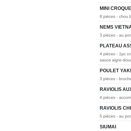
MINI CROQU
8 pièces - chou 
NEMS VIETN
3 pièces - au po
PLATEAU AS
4 pièces - 1pc c
sauce aigre-dou
POULET YAK
3 pièces - broch
RAVIOLIS A
4 pièces - acco
RAVIOLIS CH
5 pièces - au po
SIUMAI