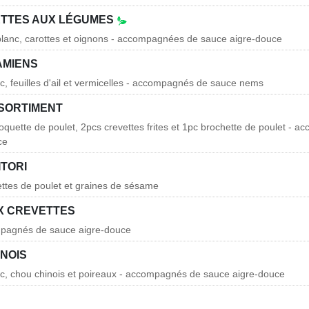
ETTES AUX LÉGUMES
blanc, carottes et oignons - accompagnées de sauce aigre-douce
AMIENS
rc, feuilles d'ail et vermicelles - accompagnés de sauce nems
SORTIMENT
roquette de poulet, 2pcs crevettes frites et 1pc brochette de poulet - 
ce
ITORI
ettes de poulet et graines de sésame
UX CREVETTES
mpagnés de sauce aigre-douce
INOIS
rc, chou chinois et poireaux - accompagnés de sauce aigre-douce