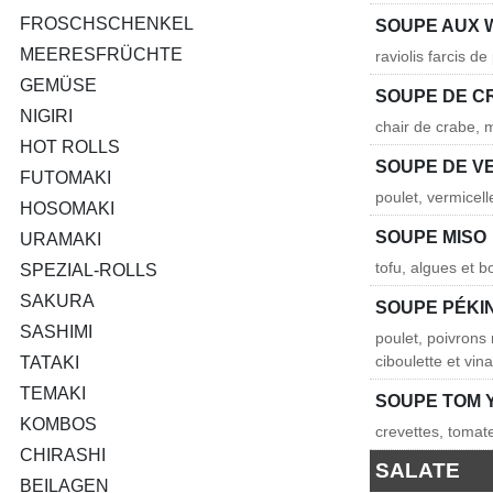
FROSCHSCHENKEL
SOUPE AUX
MEERESFRÜCHTE
raviolis farcis d
GEMÜSE
SOUPE DE C
NIGIRI
chair de crabe, 
HOT ROLLS
SOUPE DE V
FUTOMAKI
poulet, vermicel
HOSOMAKI
SOUPE MISO
URAMAKI
tofu, algues et b
SPEZIAL-ROLLS
SAKURA
SOUPE PÉKI
SASHIMI
poulet, poivrons
ciboulette et vin
TATAKI
TEMAKI
SOUPE TOM 
KOMBOS
crevettes, tomate
CHIRASHI
SALATE
BEILAGEN