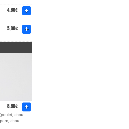
4,80€
5,00€
8,80€
 (poulet, chou
(porc, chou