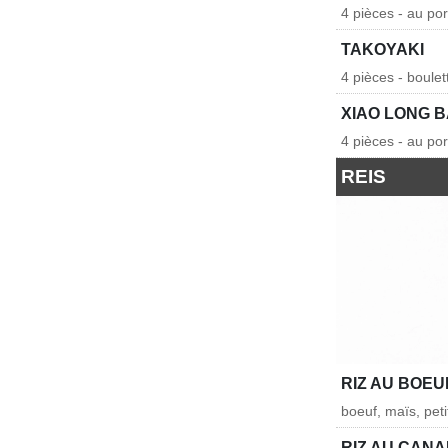
4 pièces - au po
TAKOYAKI
4 pièces - boule
XIAO LONG 
4 pièces - au po
REIS
RIZ AU BOEU
boeuf, maïs, peti
RIZ AU CAN