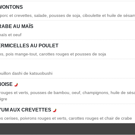
 WONTONS
e porc et crevettes, salade, pousses de soja, ciboulette et huile de sésa
RABE AU MAÏS
maïs et oeuf
ERMICELLES AU POULET
les, pois mange-tout, carottes rouges et pousses de soja
ouillon dashi de katsuobushi
NOISE
 rouges et verts, pousses de bambou, oeuf, champignons, huile de sésa
aigre
YUM AUX CREVETTES
s cerises, poivrons rouges et verts, carottes rouges et chair de crabe