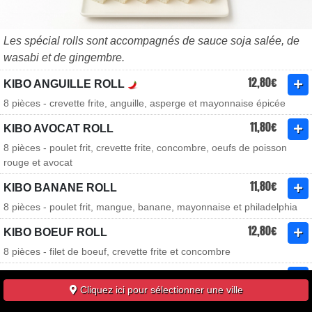
Les spécial rolls sont accompagnés de sauce soja salée, de
wasabi et de gingembre.
12,80€
KIBO ANGUILLE ROLL
8 pièces - crevette frite, anguille, asperge et mayonnaise épicée
11,80€
KIBO AVOCAT ROLL
8 pièces - poulet frit, crevette frite, concombre, oeufs de poisson
rouge et avocat
11,80€
KIBO BANANE ROLL
8 pièces - poulet frit, mangue, banane, mayonnaise et philadelphia
12,80€
KIBO BOEUF ROLL
8 pièces - filet de boeuf, crevette frite et concombre
12,80€
KIBO COULEUR ROLL
Cliquez ici pour sélectionner une ville
8 pièces - saumon, thon, philadelphia, concombre et oeufs de lompe
noirs