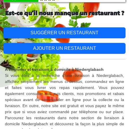
Est-ce qu'il nous manque un restaurant ?
SUGGÉRER UN RESTAURANT
AJOUTER UN RESTAURANT
A emporter et livraison à domicile à Niederglabach
Si vous êtes à la recherche d'une livraison à Niederglabach,
affichez simplement les menus ci-dessus, commandez en ligne
et faites vous livrer vos repas rapidement. Vous pouvez
également consulter nos avis clients, nos promotions et rabais
spéciaux avant de commander en ligne pour la collecte ou la
livraison. En outre, notre site est gratuit et vous payez le même
prix que si vous aviez commandé par téléphone ou sur place.
Parcourez les restaurants dans notre section de livraison à
domicile Niederglabach et découvrez la façon la plus simple de