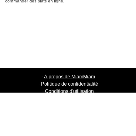
commander des plats en ligne.
·
À propos de MiamMiam
·
Politique de confidentialité
·
Conditions d'utilisation
·
MiamMiam Jobs
·
Ajouter votre restaurant
·
Parrainage d'amis
·
Liste de toutes les villes
·
Courier Portal