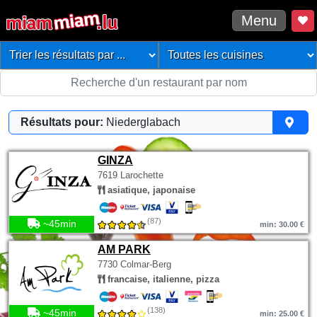
Menu
Résultats pour:
Niederglabach
GINZA
7619 Larochette
asiatique, japonaise
(87)
~45min
min: 30.00 €
AM PARK
7730 Colmar-Berg
francaise, italienne, pizza
(138)
~45min
min: 25.00 €