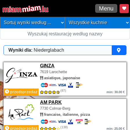
Menu
Wyniki dla:
Niederglabach
GINZA
7619 Larochette
asiatique, japonaise
(87)
przedsprzedaż
min: 30.00 €
AM PARK
7730 Colmar-Berg
francaise, italienne, pizza
(138)
przedsprzedaż
min: 25.00 €