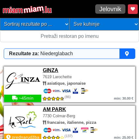
Jelovnik
Rezultate za:
Niederglabach
GINZA
7619 Larochette
asiatique, japonaise
(86)
~45min
min: 30.00 €
AM PARK
7730 Colmar-Berg
francaise, italienne, pizza
(137)
prednarudžba
min: 25.00 €