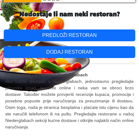
Nedostaje li nam neki restoran?
PREDLOŽI RESTORAN
DODAJ RESTORAN
Preuzimanje i dostava u Niederglabach
Ako tražite dostavu u Niederglabach, jednostavno pregledajte
jelovnike iznad, naručite online i neka vam se obroci brzo
dostave. Također možete provjeriti recenzije kupaca, promocije i
posebne popuste prije naručivanja za preuzimanje ili dostavu.
Osim toga, naša je stranica besplatna i plaćate istu cijenu kao da
ste naručili telefonom ili na pultu. Pregledajte restorane u našoj
Niederglabach sekciji kućne dostave i otkrijte najlakši način online
naručivanja.