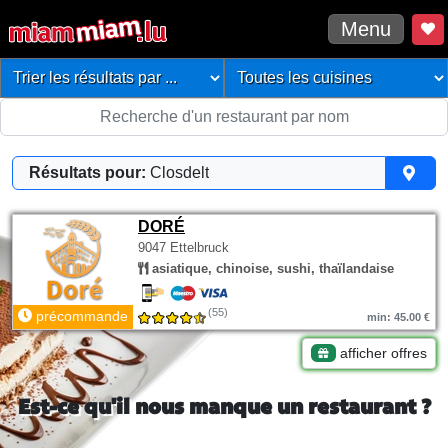
Menu
Résultats pour:
Closdelt
DORÉ
9047 Ettelbruck
asiatique, chinoise, sushi, thaïlandaise
(55)
précommande
min: 45.00 €
afficher offres
Est-ce qu'il nous manque un restaurant ?