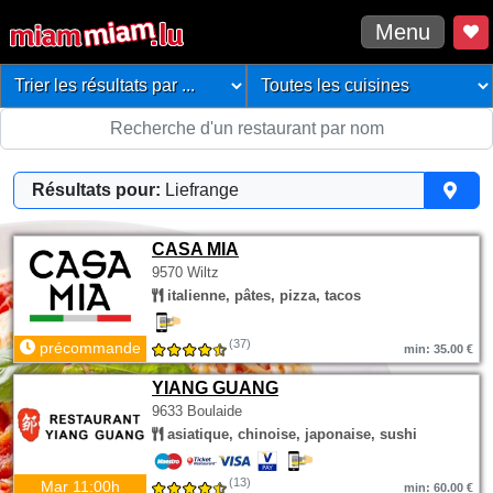
Menu
Résultats pour:
Liefrange
CASA MIA
9570 Wiltz
italienne, pâtes, pizza, tacos
(37)
précommande
min: 35.00 €
YIANG GUANG
9633 Boulaide
asiatique, chinoise, japonaise, sushi
(13)
Mar 11:00h
min: 60.00 €