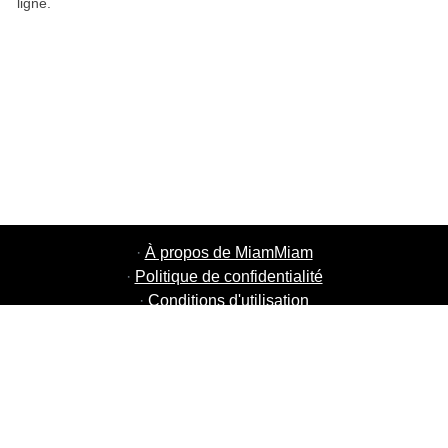
ligne.
·
À propos de MiamMiam
·
Politique de confidentialité
·
Conditions d'utilisation
·
MiamMiam Jobs
·
Ajouter votre restaurant
·
Parrainage d'amis
·
Liste de toutes les villes
·
Courier Portal