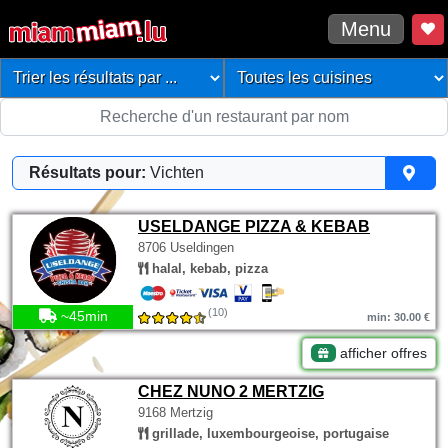
Menu
Résultats pour:
Vichten
USELDANGE PIZZA & KEBAB
8706 Useldingen
halal, kebab, pizza
(10)
~45min
min: 30.00 €
afficher offres
CHEZ NUNO 2 MERTZIG
9168 Mertzig
grillade, luxembourgeoise, portugaise