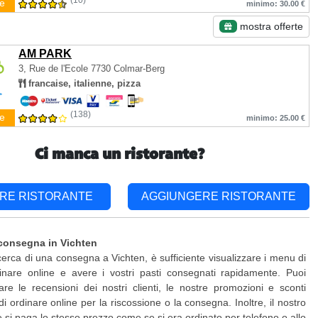
(10)
e
minimo: 30.00 €
mostra offerte
AM PARK
3, Rue de l'Ecole
7730 Colmar-Berg
francaise, italienne, pizza
(138)
e
minimo: 25.00 €
Ci manca un ristorante?
RE RISTORANTE
AGGIUNGERE RISTORANTE
consegna in Vichten
icerca di una consegna a Vichten, è sufficiente visualizzare i menu di
inare online e avere i vostri pasti consegnati rapidamente. Puoi
are le recensioni dei nostri clienti, le nostre promozioni e sconti
di ordinare online per la riscossione o la consegna. Inoltre, il nostro
 e si paga lo stesso prezzo come se si era ordinato per telefono o allo