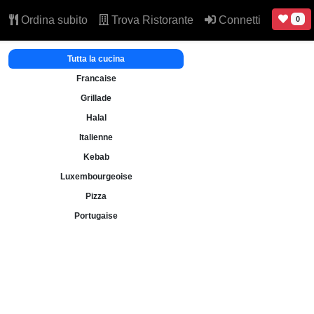
Ordina subito
Trova Ristorante
Connetti
0
Tutta la cucina
Francaise
Grillade
Halal
Italienne
Kebab
Luxembourgeoise
Pizza
Portugaise