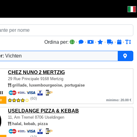
Ordina per:
·
·
·
·
·
·
r:
Vichten
CHEZ NUNO 2 MERTZIG
29 Rue Principale
9168 Mertzig
grillade, luxembourgeoise, portugaise
(60)
e
minimo: 20.00 €
USELDANGE PIZZA & KEBAB
11, Am Tremel
8706 Useldingen
halal, kebab, pizza