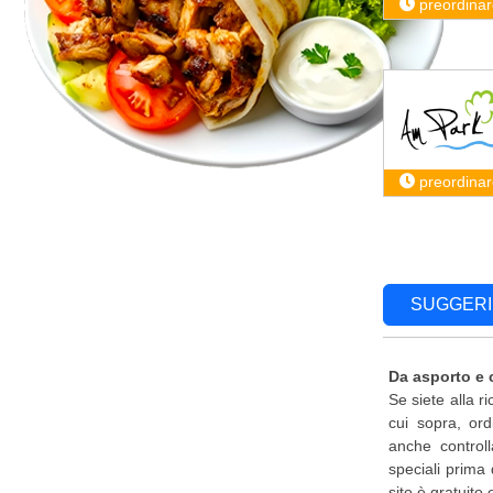
preordinar
preordinar
SUGGERI
Da asporto e 
Se siete alla r
cui sopra, ord
anche controll
speciali prima 
sito è gratuito