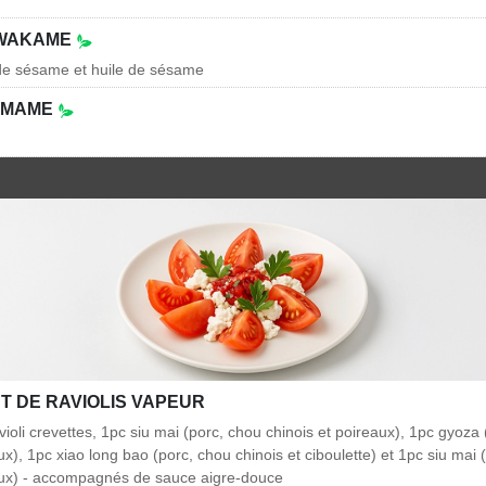
 WAKAME
 de sésame et huile de sésame
AMAME
T DE RAVIOLIS VAPEUR
violi crevettes, 1pc siu mai (porc, chou chinois et poireaux), 1pc gyoza
ux), 1pc xiao long bao (porc, chou chinois et ciboulette) et 1pc siu mai 
eaux) - accompagnés de sauce aigre-douce