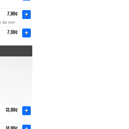
7,80€
e de nori
7,50€
13,80€
14,80€