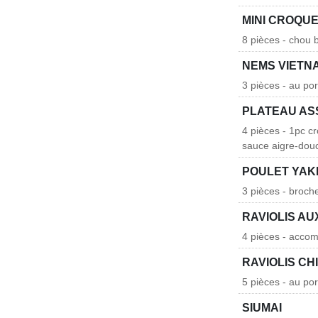
MINI CROQU
8 pièces - chou 
NEMS VIETN
3 pièces - au po
PLATEAU AS
4 pièces - 1pc c
sauce aigre-dou
POULET YAK
3 pièces - broch
RAVIOLIS A
4 pièces - acco
RAVIOLIS CH
5 pièces - au po
SIUMAI