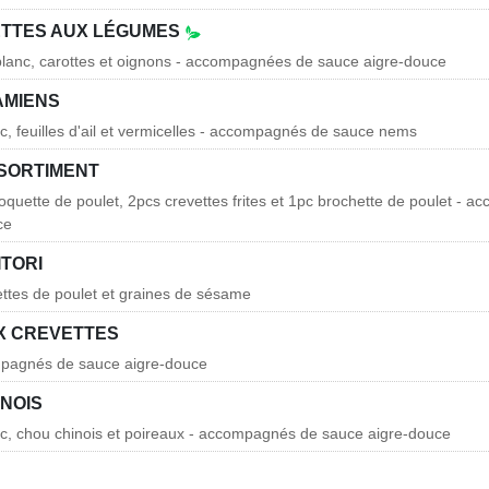
ETTES AUX LÉGUMES
blanc, carottes et oignons - accompagnées de sauce aigre-douce
AMIENS
rc, feuilles d'ail et vermicelles - accompagnés de sauce nems
SORTIMENT
roquette de poulet, 2pcs crevettes frites et 1pc brochette de poulet - 
ce
ITORI
ettes de poulet et graines de sésame
UX CREVETTES
mpagnés de sauce aigre-douce
INOIS
rc, chou chinois et poireaux - accompagnés de sauce aigre-douce