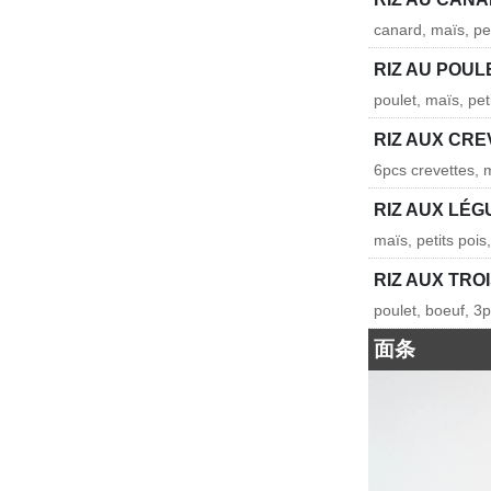
canard, maïs, pet
RIZ AU POUL
poulet, maïs, pet
RIZ AUX CR
6pcs crevettes, m
RIZ AUX LÉ
maïs, petits pois
RIZ AUX TRO
poulet, boeuf, 3p
面条