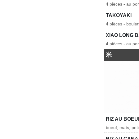
4 pièces - au po
TAKOYAKI
4 pièces - boule
XIAO LONG 
4 pièces - au po
米
RIZ AU BOEU
boeuf, maïs, peti
RIZ AU CAN