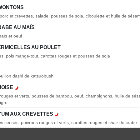
 WONTONS
e porc et crevettes, salade, pousses de soja, ciboulette et huile de sésa
RABE AU MAÏS
maïs et oeuf
ERMICELLES AU POULET
les, pois mange-tout, carottes rouges et pousses de soja
ouillon dashi de katsuobushi
NOISE
 rouges et verts, pousses de bambou, oeuf, champignons, huile de sésa
aigre
YUM AUX CREVETTES
s cerises, poivrons rouges et verts, carottes rouges et chair de crabe