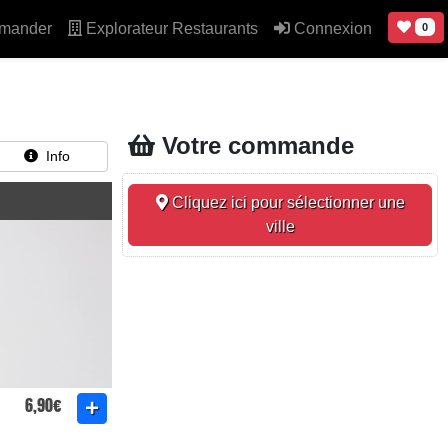
mander
Explorateur Restaurants
Connexion
0
Votre commande
Info
Cliquez ici pour sélectionner une
ville
6,90€