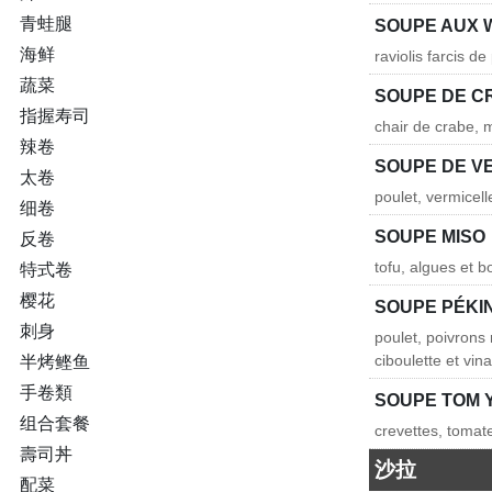
青蛙腿
SOUPE AUX
海鲜
raviolis farcis d
蔬菜
SOUPE DE C
指握寿司
chair de crabe, 
辣卷
SOUPE DE V
太卷
poulet, vermicel
细卷
SOUPE MISO
反卷
tofu, algues et b
特式卷
樱花
SOUPE PÉKI
刺身
poulet, poivrons
ciboulette et vin
半烤鲣鱼
手卷類
SOUPE TOM 
组合套餐
crevettes, tomate
壽司丼
沙拉
配菜