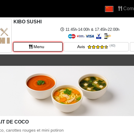
Com
KIBO SUSHI
11:45h-14:00h & 17:45h-22:00h
(40)
Menu
Avis
IT DE COCO
oco, carottes rouges et mini potiron