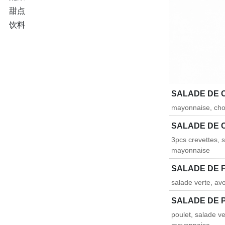
甜点
饮料
SALADE DE
mayonnaise, chou
SALADE DE 
3pcs crevettes, 
mayonnaise
SALADE DE 
salade verte, a
SALADE DE 
poulet, salade v