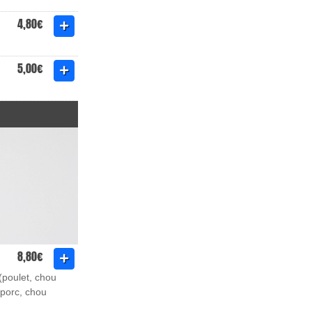
4,80€
5,00€
8,80€
 (poulet, chou
(porc, chou