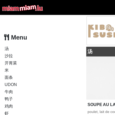
Menu
汤
汤
沙拉
开胃菜
米
面条
UDON
牛肉
鸭子
SOUPE AU LA
鸡肉
poulet, lait de c
虾