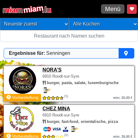
Menü
Ergebnisse für:
Senningen
NORA’S
6910 Roodt-sur-Syre
burger, pasta, salate, luxemburgische
(5)
Vorbestellung
min: 25.00 €
CHEZ MINA
6910 Roodt-sur-Syre
burger, fast-food, orientalische, pizza
(6)
Vorbestellung
min: 35.00 €