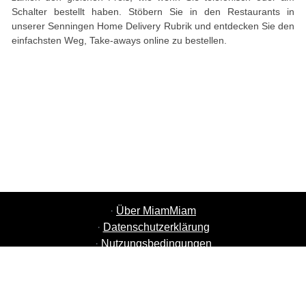
Schalter bestellt haben. Stöbern Sie in den Restaurants in
unserer Senningen Home Delivery Rubrik und entdecken Sie den
einfachsten Weg, Take-aways online zu bestellen.
·
Über MiamMiam
·
Datenschutzerklärung
·
Nutzungsbedingungen
·
MiamMiam Jobs
·
Restaurant hinzufügen
·
Freunde einladen