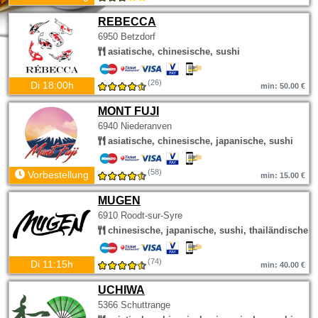
REBECCA
6950 Betzdorf
asiatische, chinesische, sushi
(26)
Di 18:00h
min: 50.00 €
MONT FUJI
6940 Niederanven
asiatische, chinesische, japanische, sushi
(58)
Vorbestellung
min: 15.00 €
MUGEN
6910 Roodt-sur-Syre
chinesische, japanische, sushi, thailändische
(74)
Di 11:15h
min: 40.00 €
UCHIWA
5366 Schuttrange