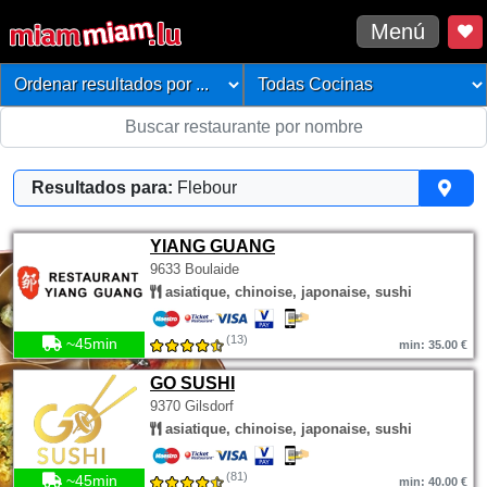
Menú
Resultados para:
Flebour
YIANG GUANG
9633 Boulaide
asiatique, chinoise, japonaise, sushi
(13)
~45min
min: 35.00 €
GO SUSHI
9370 Gilsdorf
asiatique, chinoise, japonaise, sushi
(81)
~45min
min: 40.00 €