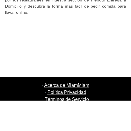
por los restaurantes en nuestra sección de Flebour Entrega a
Domicilio y descubra la forma más fácil de pedir comida para
llevar online.
·
Acerca de MiamMiam
·
Política Privacidad
·
Términos de Servicio
·
MiamMiam Empleos
·
Añada su restaurante
·
Recomiende Amigos
·
Listado de todas las ciudades