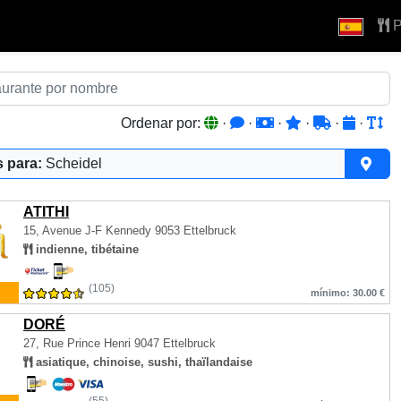
P
Ordenar por:
·
·
·
·
·
·
 para:
Scheidel
ATITHI
15, Avenue J-F Kennedy
9053 Ettelbruck
indienne, tibétaine
(105)
mínimo: 30.00 €
DORÉ
27, Rue Prince Henri
9047 Ettelbruck
asiatique, chinoise, sushi, thaïlandaise