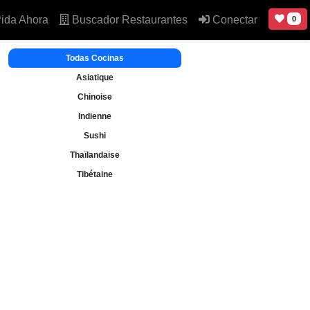
ida Ahora
Buscador Restaurantes
Conectar
0
Todas Cocinas
Asiatique
Chinoise
Indienne
Sushi
Thaïlandaise
Tibétaine