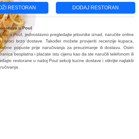
OŽI RESTORAN
DODAJ RESTORAN
 dostava u Poul
tavu u Poul, jednostavno pregledajte jelovnike iznad, naručite online
obroci brzo dostave. Također možete provjeriti recenzije kupaca,
sebne popuste prije naručivanja za preuzimanje ili dostavu. Osim
tranica besplatna i plaćate istu cijenu kao da ste naručili telefonom ili
edajte restorane u našoj Poul sekciji kućne dostave i otkrijte najlakši
ručivanja.