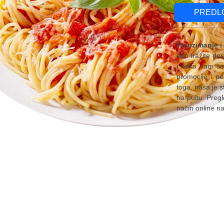
PREDL
Preuzimanje i
Ako tražite dos
i neka vam se 
promocije i po
toga, naša je s
na pultu. Pregl
način online na