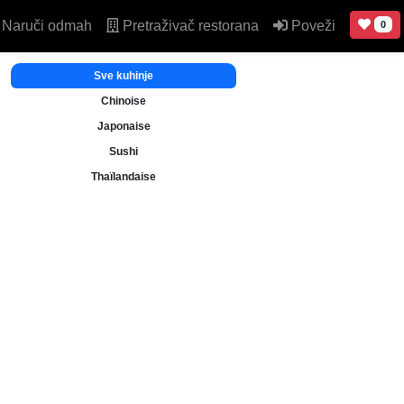
Naruči odmah
Pretraživač restorana
Poveži
0
Sve kuhinje
Chinoise
Japonaise
Sushi
Thaïlandaise