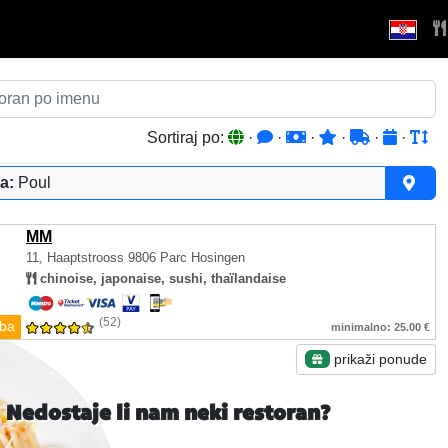
Sortiraj po:
·
·
·
·
·
·
a:
Poul
MM
11, Haaptstrooss
9806 Parc Hosingen
chinoise, japonaise, sushi, thaïlandaise
(52)
ba
minimalno: 25.00 €
prikaži ponude
Nedostaje li nam neki restoran?