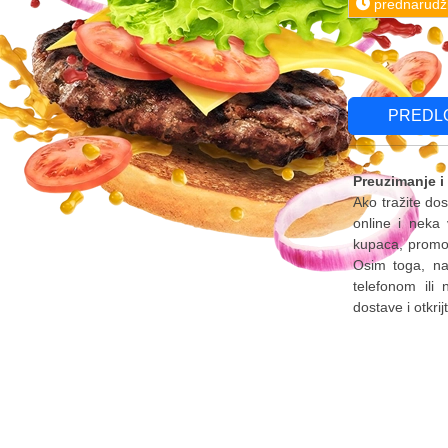
prednarudž
PREDL
Preuzimanje i
Ako tražite do
online i neka
kupaca, promoc
Osim toga, naš
telefonom ili 
dostave i otkri