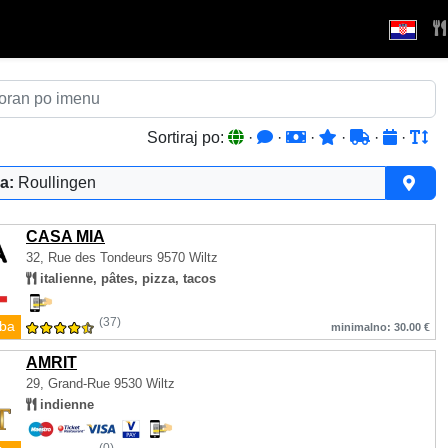
Sortiraj po:
·
·
·
·
·
·
a:
Roullingen
CASA MIA
32, Rue des Tondeurs
9570 Wiltz
italienne, pâtes, pizza, tacos
(37)
ba
minimalno: 30.00 €
AMRIT
29, Grand-Rue
9530 Wiltz
indienne