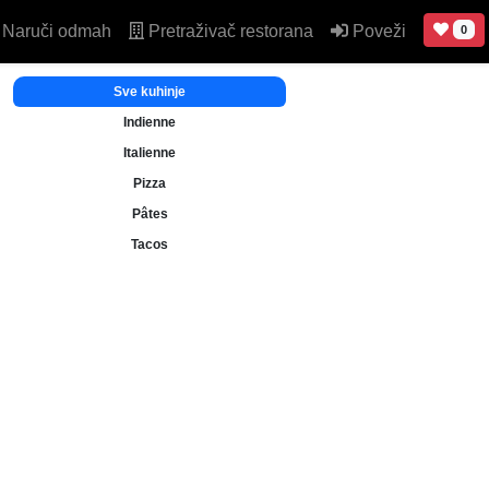
Naruči odmah
Pretraživač restorana
Poveži
0
Sve kuhinje
Indienne
Italienne
Pizza
Pâtes
Tacos