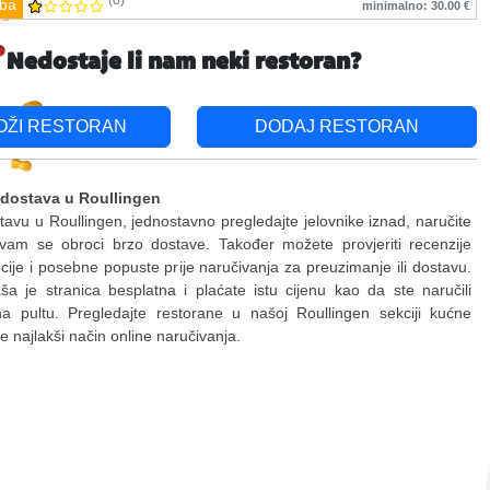
(0)
ba
minimalno: 30.00 €
Nedostaje li nam neki restoran?
OŽI RESTORAN
DODAJ RESTORAN
 dostava u Roullingen
stavu u Roullingen, jednostavno pregledajte jelovnike iznad, naručite
 vam se obroci brzo dostave. Također možete provjeriti recenzije
ije i posebne popuste prije naručivanja za preuzimanje ili dostavu.
a je stranica besplatna i plaćate istu cijenu kao da ste naručili
na pultu. Pregledajte restorane u našoj Roullingen sekciji kućne
jte najlakši način online naručivanja.