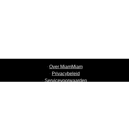
·
Over MiamMiam
·
Privacybeleid
·
Servicevoorwaarden
·
MiamMiam Vacatures
·
Voeg uw restaurant toe
·
Aanbeveling Vrienden
·
Lijst van alle steden
·
Courier Portal