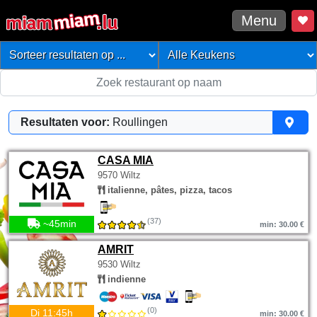
Menu
Resultaten voor:
Roullingen
CASA MIA
9570 Wiltz
italienne, pâtes, pizza, tacos
(37)
~45min
min: 30.00 €
AMRIT
9530 Wiltz
indienne
(0)
Di 11:45h
min: 30.00 €