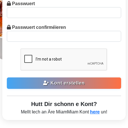
Passwuert
Passwuert confirméieren
Kont erstellen
Hutt Dir schonn e Kont?
Mellt Iech an Äre MiamMiam Kont
here
un!