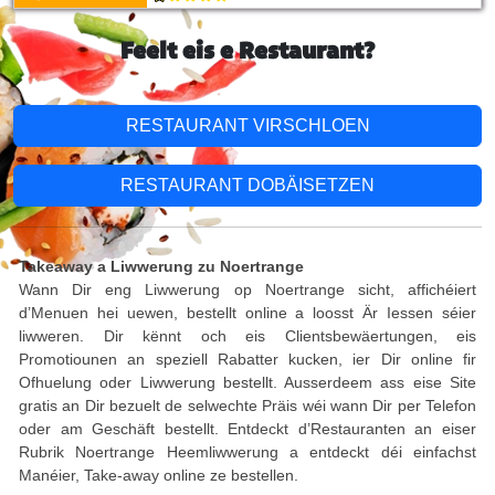
Feelt eis e Restaurant?
RESTAURANT VIRSCHLOEN
RESTAURANT DOBÄISETZEN
Takeaway a Liwwerung zu Noertrange
Wann Dir eng Liwwerung op Noertrange sicht, affichéiert
d’Menuen hei uewen, bestellt online a loosst Är Iessen séier
liwweren. Dir kënnt och eis Clientsbewäertungen, eis
Promotiounen an speziell Rabatter kucken, ier Dir online fir
Ofhuelung oder Liwwerung bestellt. Ausserdeem ass eise Site
gratis an Dir bezuelt de selwechte Präis wéi wann Dir per Telefon
oder am Geschäft bestellt. Entdeckt d’Restauranten an eiser
Rubrik Noertrange Heemliwwerung a entdeckt déi einfachst
Manéier, Take-away online ze bestellen.