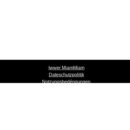
·
Iwwer MiamMiam
·
Dateschutzpolitik
·
Notzungsbedéngungen
·
MiamMiam Jobs
·
Füügt Äre Restaurant derbäi
·
Referéiert Frënn
·
Lëscht vun alle Stied
·
Hëllef Chat