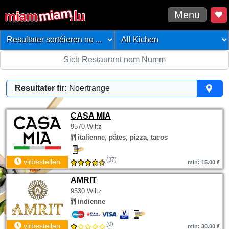
Menu
Resultater fir:
Noertrange
CASA MIA
9570 Wiltz
italienne, pâtes, pizza, tacos
(37)
virbestellen
min: 15.00 €
AMRIT
9530 Wiltz
indienne
(0)
virbestellen
min: 30.00 €