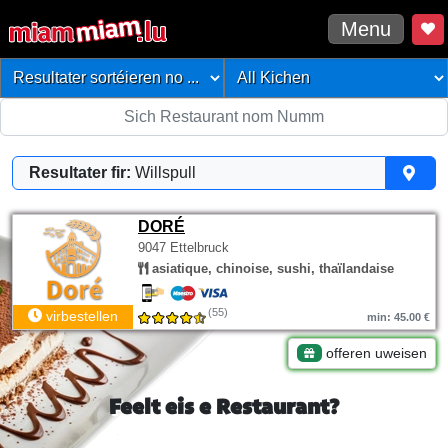
Menu
Resultater fir:
Willspull
DORÉ
9047 Ettelbruck
asiatique, chinoise, sushi, thaïlandaise
(55)
virbestellen
min: 45.00 €
offeren uweisen
Feelt eis e Restaurant?