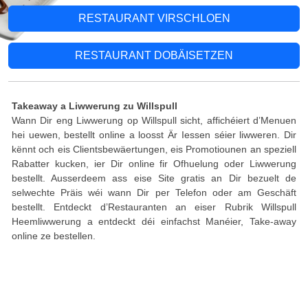
RESTAURANT VIRSCHLOEN
RESTAURANT DOBÄISETZEN
Takeaway a Liwwerung zu Willspull
Wann Dir eng Liwwerung op Willspull sicht, affichéiert d’Menuen
hei uewen, bestellt online a loosst Är Iessen séier liwweren. Dir
kënnt och eis Clientsbewäertungen, eis Promotiounen an speziell
Rabatter kucken, ier Dir online fir Ofhuelung oder Liwwerung
bestellt. Ausserdeem ass eise Site gratis an Dir bezuelt de
selwechte Präis wéi wann Dir per Telefon oder am Geschäft
bestellt. Entdeckt d’Restauranten an eiser Rubrik Willspull
Heemliwwerung a entdeckt déi einfachst Manéier, Take-away
online ze bestellen.