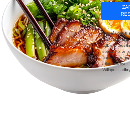
ZA
RE
Odbiór osobis
Jeśli szukasz
odbierz posił
specjalne zni
nasza strona
telefonicznym 
Willspull i odk