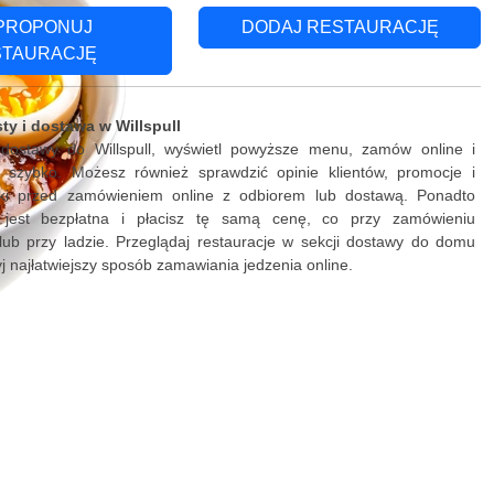
PROPONUJ
DODAJ RESTAURACJĘ
STAURACJĘ
ty i dostawa w Willspull
 dostawy do Willspull, wyświetl powyższe menu, zamów online i
ki szybko. Możesz również sprawdzić opinie klientów, promocje i
żki przed zamówieniem online z odbiorem lub dostawą. Ponadto
 jest bezpłatna i płacisz tę samą cenę, co przy zamówieniu
lub przy ladzie. Przeglądaj restauracje w sekcji dostawy do domu
ryj najłatwiejszy sposób zamawiania jedzenia online.