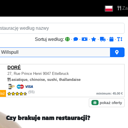
Za
Sortuj według:
·
·
·
·
·
·
Willspull
DORÉ
27, Rue Prince Henri
9047 Ettelbruck
asiatique, chinoise, sushi, thaïlandaise
(55)
daż
minimum: 45.00 €
pokaż oferty
Czy brakuje nam restauracji?