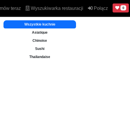
mów teraz
Wyszukiwarka restauracji
Połącz
0
Wszystkie kuchnie
Asiatique
Chinoise
Sushi
Thaïlandaise