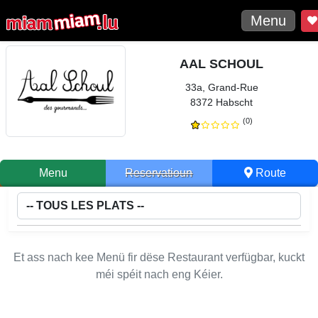
Menu
AAL SCHOUL
33a, Grand-Rue
8372 Habscht
(0)
Menu
Reservatioun
Route
Et ass nach kee Menü fir dëse Restaurant verfügbar, kuckt
méi spéit nach eng Kéier.