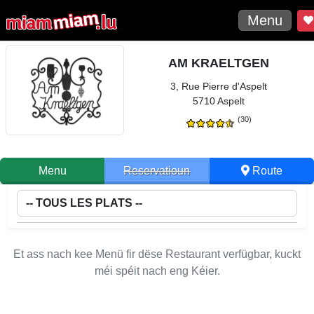
Menu
AM KRAELTGEN
3, Rue Pierre d'Aspelt
5710 Aspelt
(30)
Menu
Reservatioun
Route
Et ass nach kee Menü fir dëse Restaurant verfügbar, kuckt
méi spéit nach eng Kéier.