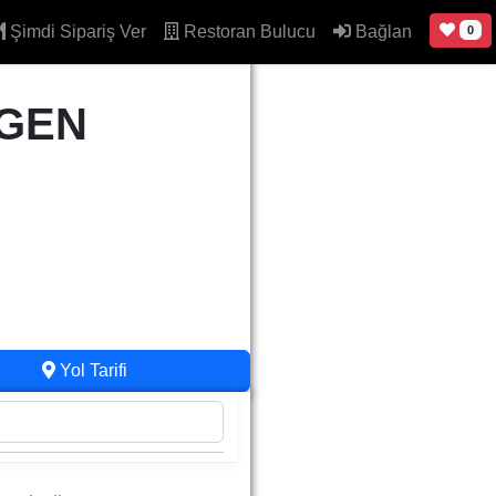
Şimdi Sipariş Ver
Restoran Bulucu
Bağlan
0
GEN
Yol Tarifi