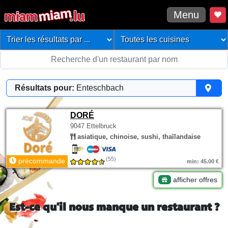
Menu
Résultats pour:
Enteschbach
DORÉ
9047 Ettelbruck
asiatique, chinoise, sushi, thaïlandaise
(55)
précommande
min: 45.00 €
afficher offres
Est-ce qu'il nous manque un restaurant ?