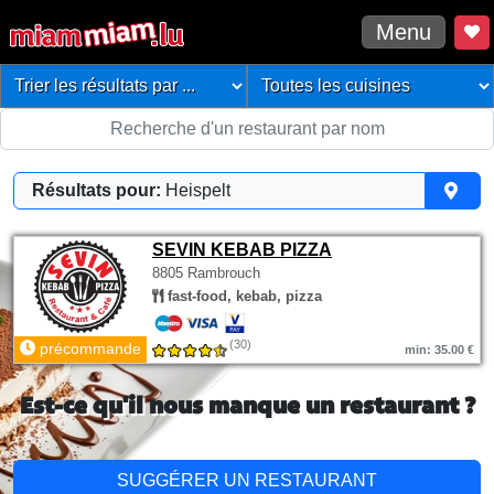
Menu
Résultats pour:
Heispelt
SEVIN KEBAB PIZZA
8805 Rambrouch
fast-food, kebab, pizza
(30)
précommande
min: 35.00 €
Est-ce qu'il nous manque un restaurant ?
SUGGÉRER UN RESTAURANT