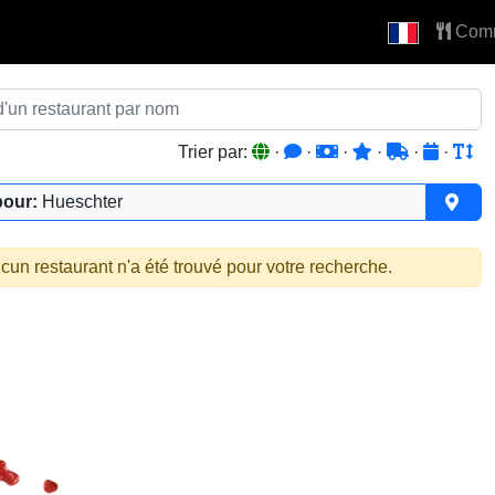
Com
Trier par:
·
·
·
·
·
·
pour:
Hueschter
cun restaurant n'a été trouvé pour votre recherche.