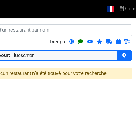
Com
Trier par:
·
·
·
·
·
·
pour:
Hueschter
cun restaurant n'a été trouvé pour votre recherche.