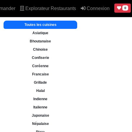
mander
Explorateur Restaurants
Connexion
0
Toutes les cuisines
Asiatique
Bhoutanaise
Chinoise
Confiserie
Coréenne
Francaise
Grillade
Halal
Indienne
Italienne
Japonaise
Népalaise