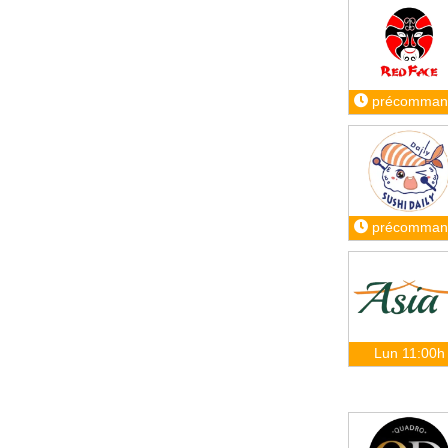
précomman
précomman
Lun 11:00h