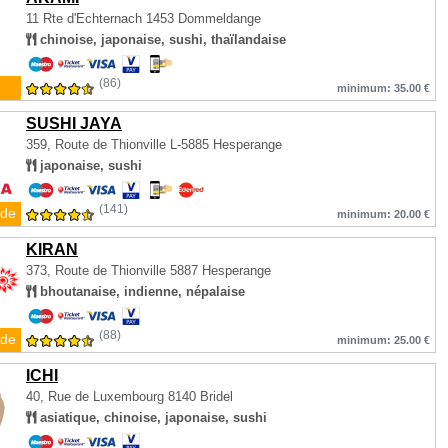
11 Rte d'Echternach
1453 Dommeldange
chinoise, japonaise, sushi, thaïlandaise
(86)
minimum: 35.00 €
SUSHI JAYA
359, Route de Thionville
L-5885 Hesperange
japonaise, sushi
(141)
de
minimum: 20.00 €
KIRAN
373, Route de Thionville
5887 Hesperange
bhoutanaise, indienne, népalaise
(88)
de
minimum: 25.00 €
ICHI
40, Rue de Luxembourg
8140 Bridel
asiatique, chinoise, japonaise, sushi