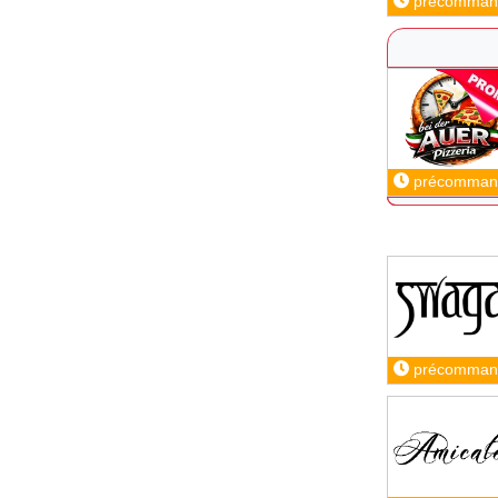
précomman
précomman
précomman