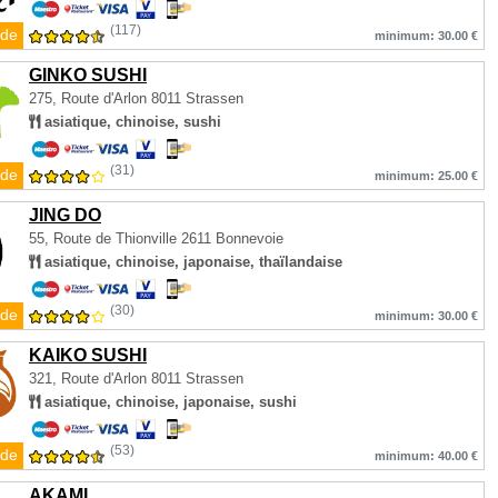
(117)
de
minimum: 30.00 €
GINKO SUSHI
275, Route d'Arlon
8011 Strassen
asiatique, chinoise, sushi
(31)
de
minimum: 25.00 €
JING DO
55, Route de Thionville
2611 Bonnevoie
asiatique, chinoise, japonaise, thaïlandaise
(30)
de
minimum: 30.00 €
KAIKO SUSHI
321, Route d'Arlon
8011 Strassen
asiatique, chinoise, japonaise, sushi
(53)
de
minimum: 40.00 €
AKAMI