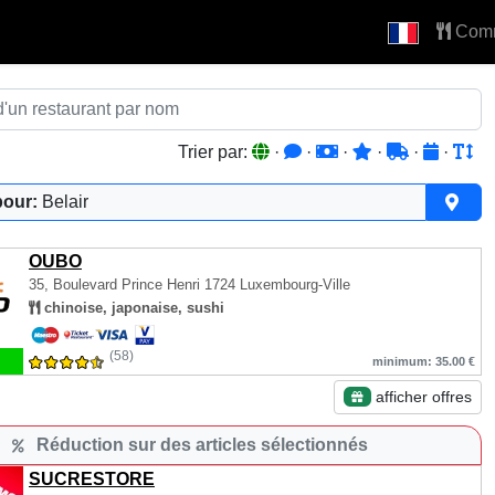
Com
Trier par:
·
·
·
·
·
·
pour:
Belair
OUBO
35, Boulevard Prince Henri
1724 Luxembourg-Ville
chinoise, japonaise, sushi
(58)
minimum: 35.00 €
afficher offres
Réduction sur des articles sélectionnés
SUCRESTORE