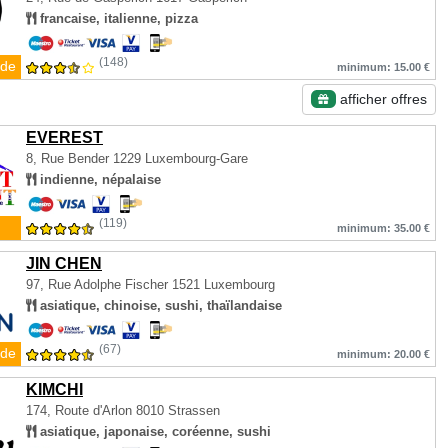
francaise, italienne, pizza
(148)
de
minimum: 15.00 €
afficher offres
EVEREST
8, Rue Bender
1229 Luxembourg-Gare
indienne, népalaise
(119)
minimum: 35.00 €
JIN CHEN
97, Rue Adolphe Fischer
1521 Luxembourg
asiatique, chinoise, sushi, thaïlandaise
(67)
de
minimum: 20.00 €
KIMCHI
174, Route d'Arlon
8010 Strassen
asiatique, japonaise, coréenne, sushi