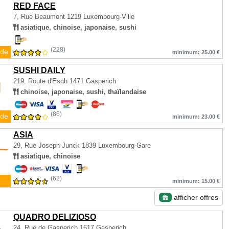
RED FACE
7, Rue Beaumont
1219 Luxembourg-Ville
asiatique, chinoise, japonaise, sushi
(228)
de
minimum: 25.00 €
SUSHI DAILY
219, Route d'Esch
1471 Gasperich
chinoise, japonaise, sushi, thaïlandaise
(86)
de
minimum: 23.00 €
ASIA
29, Rue Joseph Junck
1839 Luxembourg-Gare
asiatique, chinoise
(62)
minimum: 15.00 €
afficher offres
QUADRO DELIZIOSO
24, Rue de Gasperich
1617 Gasperich