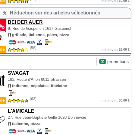
de
minimum: 10.00 €
Réduction sur des articles sélectionnés
BEI DER AUER
9, Rue de Gasperich
1617 Gasperich
grillade, italienne, pâtes, pizza
(58)
de
minimum: 25.00 €
promotions
SWAGAT
183, Route d'Arlon
8011 Strassen
indienne, népalaise, tibétaine
(63)
de
minimum: 30.00 €
L'AMICALE
27, Rue Jean-Baptiste Gelle
1620 Bonnevoie
italienne, pizza