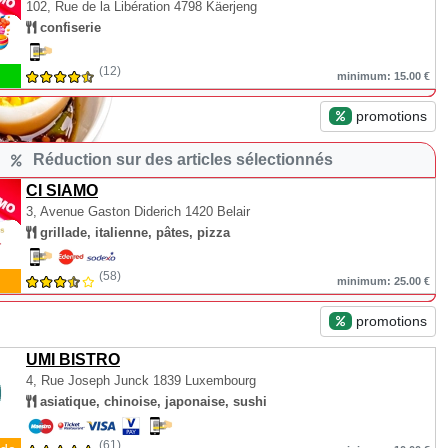
102, Rue de la Libération
4798 Käerjeng
confiserie
(12)
minimum: 15.00 €
promotions
Réduction sur des articles sélectionnés
CI SIAMO
3, Avenue Gaston Diderich
1420 Belair
grillade, italienne, pâtes, pizza
(58)
minimum: 25.00 €
promotions
UMI BISTRO
4, Rue Joseph Junck
1839 Luxembourg
asiatique, chinoise, japonaise, sushi
(61)