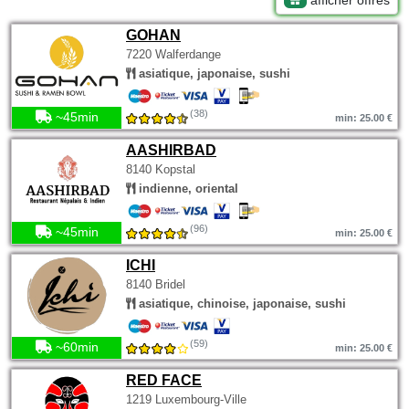
afficher offres
GOHAN
7220 Walferdange
asiatique, japonaise, sushi
(38)
~45min
min: 25.00 €
AASHIRBAD
8140 Kopstal
indienne, oriental
(96)
~45min
min: 25.00 €
ICHI
8140 Bridel
asiatique, chinoise, japonaise, sushi
(59)
~60min
min: 25.00 €
RED FACE
1219 Luxembourg-Ville