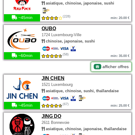
asiatique, chinoise, japonaise, sushi
(228)
~45min
min: 20.00 €
OUBO
1724 Luxembourg-Ville
chinoise, japonaise, sushi
(58)
~60min
min: 35.00 €
afficher offres
JIN CHEN
1521 Luxembourg
asiatique, chinoise, sushi, thaïlandaise
(67)
~45min
min: 25.00 €
JING DO
2611 Bonnevoie
asiatique, chinoise, japonaise, thaïlandaise