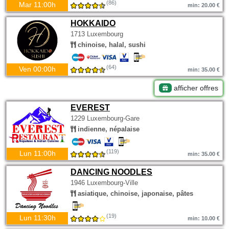
(86)
Mar 11:00h
min: 20.00 €
HOKKAIDO
1713 Luxembourg
chinoise, halal, sushi
(64)
Ven 00:00h
min: 35.00 €
afficher offres
EVEREST
1229 Luxembourg-Gare
indienne, népalaise
(119)
Lun 11:00h
min: 35.00 €
DANCING NOODLES
1946 Luxembourg-Ville
asiatique, chinoise, japonaise, pâtes
(19)
Lun 11:30h
min: 10.00 €