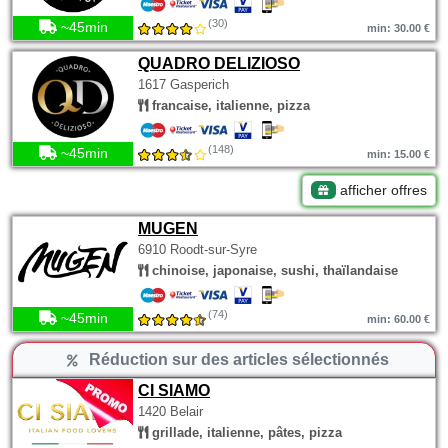
(30)
~45min
min: 30.00 €
QUADRO DELIZIOSO
1617 Gasperich
francaise, italienne, pizza
(148)
~45min
min: 15.00 €
afficher offres
MUGEN
6910 Roodt-sur-Syre
chinoise, japonaise, sushi, thaïlandaise
(74)
~45min
min: 60.00 €
Réduction sur des articles sélectionnés
CI SIAMO
1420 Belair
grillade, italienne, pâtes, pizza