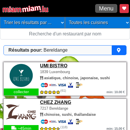
Menu
Résultats pour:
Bereldange
UMI BISTRO
1839 Luxembourg
asiatique, chinoise, japonaise, sushi
(61)
collecter
min: 10.00 €
CHEZ ZHANG
7217 Bereldange
chinoise, sushi, thaïlandaise
(118)
~45min
min: 15.00 €