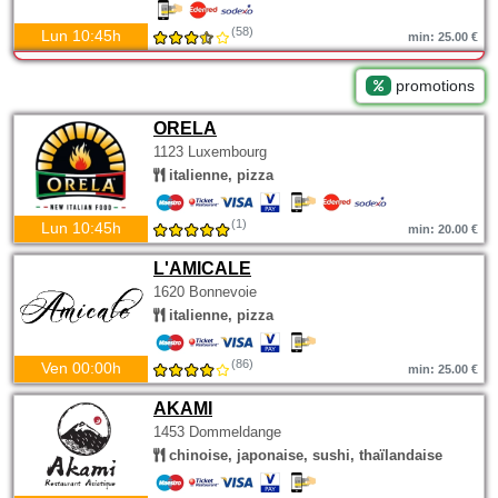
(58)
Lun 10:45h
min: 25.00 €
promotions
ORELA
1123 Luxembourg
italienne, pizza
(1)
Lun 10:45h
min: 20.00 €
L'AMICALE
1620 Bonnevoie
italienne, pizza
(86)
Ven 00:00h
min: 25.00 €
AKAMI
1453 Dommeldange
chinoise, japonaise, sushi, thaïlandaise