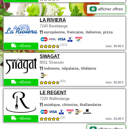
afficher offres
LA RIVIERA
7240 Bereldange
européenne, francaise, italienne, pizza
(121)
~45min
min: 30.00 €
SWAGAT
8011 Strassen
indienne, népalaise, tibétaine
(63)
~45min
min: 30.00 €
LE REGENT
7220 Walferdange
asiatique, chinoise, thaïlandaise
(11)
~45min
min: 15.00 €